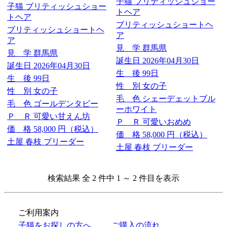
ブリティッシュショートヘ
ブリティッシュショートヘ
ア
ア
見 学
群馬県
見 学
群馬県
誕生日
2026年04月30日
誕生日
2026年04月30日
生 後
99日
生 後
99日
性 別
女の子
性 別
女の子
毛 色
シェーデェットブル
毛 色
ゴールデンタビー
ーホワイト
Ｐ Ｒ
可愛い甘えん坊
Ｐ Ｒ
可愛いおめめ
価 格
58,000
円（税込）
価 格
58,000
円（税込）
土屋 春枝 ブリーダー
土屋 春枝 ブリーダー
検索結果 全 2 件中 1 ～ 2 件目を表示
ご利用案内
子猫をお探しの方へ
ご購入の流れ