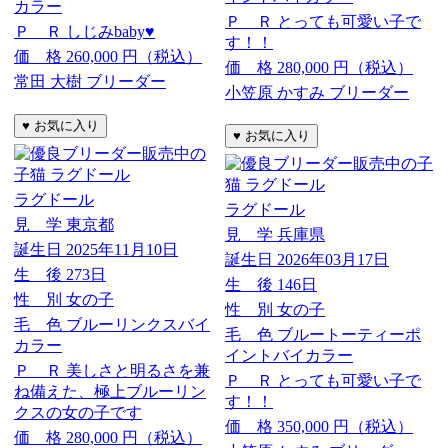
カラー
Ｐ Ｒ
とっても可愛い子で
Ｐ Ｒ
しじみbaby♥️
す！！
価 格
260,000
円（税込）
価 格
280,000
円（税込）
常田 大樹 ブリーダー
小笠原 かすみ ブリーダー
ラグドール
ラグドール
見 学
東京都
見 学
兵庫県
誕生日
2025年11月10日
誕生日
2026年03月17日
生 後
273日
生 後
146日
性 別
女の子
性 別
女の子
毛 色
ブルーリンクスバイ
毛 色
ブルートーティーポ
カラー
イントバイカラー
Ｐ Ｒ
美しさと明るさを兼
Ｐ Ｒ
とっても可愛い子で
ね備えた、極上ブルーリン
す！！
クスの女の子です
価 格
350,000
円（税込）
価 格
280,000
円（税込）