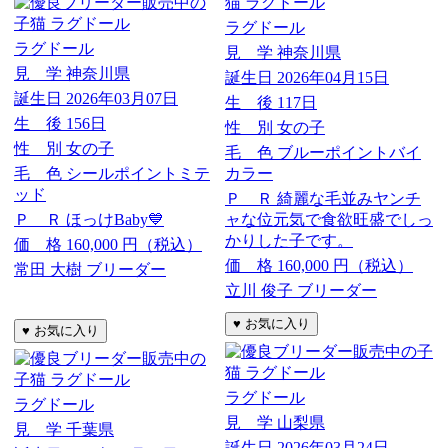
ラグドール
ラグドール
見 学
神奈川県
見 学
神奈川県
誕生日
2026年04月15日
誕生日
2026年03月07日
生 後
117日
生 後
156日
性 別
女の子
性 別
女の子
毛 色
ブルーポイントバイ
毛 色
シールポイントミテ
カラー
ッド
Ｐ Ｒ
綺麗な毛並みヤンチ
Ｐ Ｒ
ほっけBaby💙
ャな位元気で食欲旺盛でしっ
かりした子です。
価 格
160,000
円（税込）
価 格
160,000
円（税込）
常田 大樹 ブリーダー
立川 俊子 ブリーダー
ラグドール
ラグドール
見 学
山梨県
見 学
千葉県
誕生日
2026年03月24日