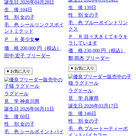
誕生日
2026年04月28日
生 後
139日
生 後
104日
性 別
女の子
性 別
女の子
毛 色
ブルーポイントリン
毛 色
シールリンクスポイ
クス
ントミテッド
Ｐ Ｒ
目々大きくてキラキ
Ｐ Ｒ
美少女❤️
ラしています
価 格
200,000
円（税込）
価 格
230,000
円（税込）
田中 宏子 ブリーダー
鄭 雨杰 ブリーダー
ラグドール
ラグドール
見 学
兵庫県
見 学
神奈川県
誕生日
2026年03月17日
誕生日
2026年06月11日
生 後
146日
生 後
60日
性 別
女の子
性 別
女の子
毛 色
ブルートーティーポ
毛 色
シールポイントバイ
イントバイカラー