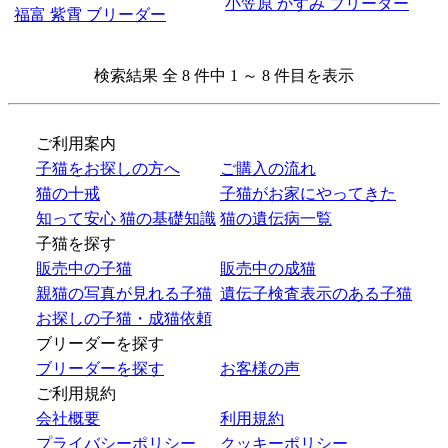
小笠原 かすみ ブリーダー
福富 紫霄 ブリーダー
検索結果 全 8 件中 1 ～ 8 件目を表示
ご利用案内
子猫をお探しの方へ
ご購入の流れ
猫の十戒
子猫がお家にやってきた
知って安心 猫の基礎知識
猫の遺伝病一覧
子猫を探す
販売中の子猫
販売中の成猫
親猫の写真が見れる子猫
遺伝子検査表示のある子猫
お探しの子猫・成猫依頼
ブリーダーを探す
ブリーダーを探す
お客様の声
ご利用規約
会社概要
利用規約
プライバシーポリシー
クッキーポリシー