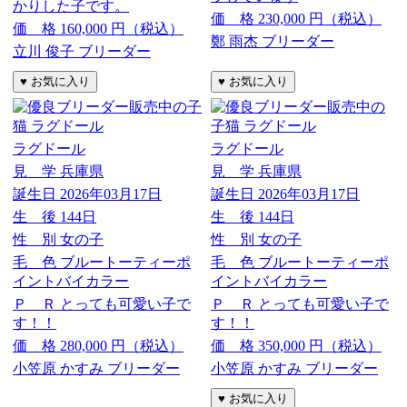
かりした子です。
価 格
230,000
円（税込）
価 格
160,000
円（税込）
鄭 雨杰 ブリーダー
立川 俊子 ブリーダー
ラグドール
ラグドール
見 学
兵庫県
見 学
兵庫県
誕生日
2026年03月17日
誕生日
2026年03月17日
生 後
144日
生 後
144日
性 別
女の子
性 別
女の子
毛 色
ブルートーティーポ
毛 色
ブルートーティーポ
イントバイカラー
イントバイカラー
Ｐ Ｒ
とっても可愛い子で
Ｐ Ｒ
とっても可愛い子で
す！！
す！！
価 格
280,000
円（税込）
価 格
350,000
円（税込）
小笠原 かすみ ブリーダー
小笠原 かすみ ブリーダー