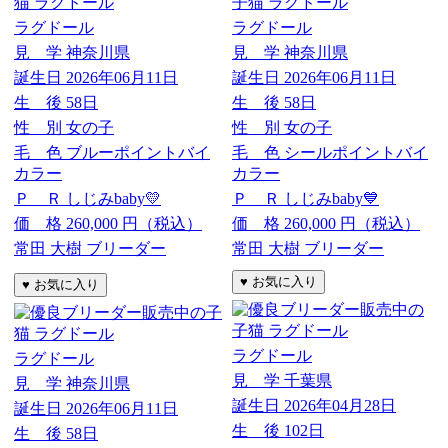
ラグドール
ラグドール
見 学
神奈川県
見 学
神奈川県
誕生日
2026年06月11日
誕生日
2026年06月11日
生 後
58日
生 後
58日
性 別
女の子
性 別
女の子
毛 色
ブルーポイントバイ
毛 色
シールポイントバイ
カラー
カラー
Ｐ Ｒ
しじみbaby💛
Ｐ Ｒ
しじみbaby💙
価 格
260,000
円（税込）
価 格
260,000
円（税込）
常田 大樹 ブリーダー
常田 大樹 ブリーダー
ラグドール
ラグドール
見 学
千葉県
見 学
神奈川県
誕生日
2026年04月28日
誕生日
2026年06月11日
生 後
102日
生 後
58日