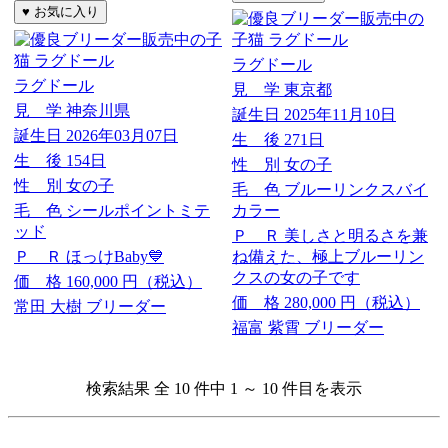
ラグドール
ラグドール
見 学
東京都
見 学
神奈川県
誕生日
2025年11月10日
誕生日
2026年03月07日
生 後
271日
生 後
154日
性 別
女の子
性 別
女の子
毛 色
ブルーリンクスバイ
毛 色
シールポイントミテ
カラー
ッド
Ｐ Ｒ
美しさと明るさを兼
Ｐ Ｒ
ほっけBaby💙
ね備えた、極上ブルーリン
クスの女の子です
価 格
160,000
円（税込）
価 格
280,000
円（税込）
常田 大樹 ブリーダー
福富 紫霄 ブリーダー
検索結果 全 10 件中 1 ～ 10 件目を表示