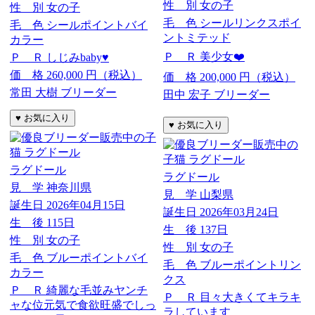
性 別
女の子
性 別
女の子
毛 色
シールリンクスポイ
毛 色
シールポイントバイ
ントミテッド
カラー
Ｐ Ｒ
美少女❤️
Ｐ Ｒ
しじみbaby♥️
価 格
260,000
円（税込）
価 格
200,000
円（税込）
常田 大樹 ブリーダー
田中 宏子 ブリーダー
ラグドール
ラグドール
見 学
神奈川県
見 学
山梨県
誕生日
2026年04月15日
誕生日
2026年03月24日
生 後
115日
生 後
137日
性 別
女の子
性 別
女の子
毛 色
ブルーポイントバイ
毛 色
ブルーポイントリン
カラー
クス
Ｐ Ｒ
綺麗な毛並みヤンチ
Ｐ Ｒ
目々大きくてキラキ
ャな位元気で食欲旺盛でしっ
ラしています