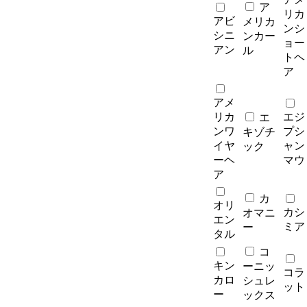
ア
リカ
アビ
メリカ
ンシ
シニ
ンカー
ョー
アン
ル
トヘ
ア
アメ
リカ
エジ
エ
ンワ
プシ
キゾチ
イヤ
ャン
ック
ーヘ
マウ
ア
カ
オリ
カシ
オマニ
エン
ミア
ー
タル
コ
キン
ーニッ
コラ
カロ
シュレ
ット
ー
ックス