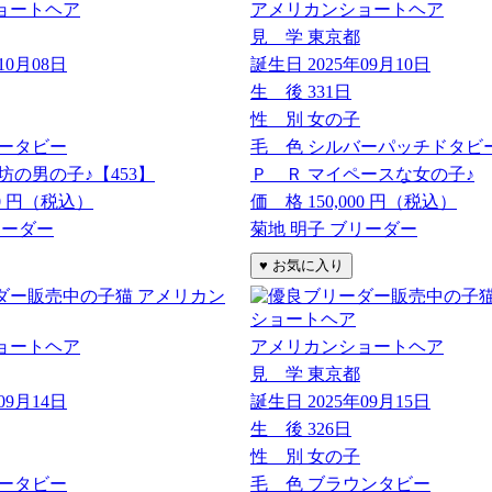
ョートヘア
アメリカンショートヘア
見 学
東京都
10月08日
誕生日
2025年09月10日
生 後
331日
性 別
女の子
ータビー
毛 色
シルバーパッチドタビ
坊の男の子♪【453】
Ｐ Ｒ
マイペースな女の子♪
0
円（税込）
価 格
150,000
円（税込）
リーダー
菊地 明子 ブリーダー
ョートヘア
アメリカンショートヘア
見 学
東京都
09月14日
誕生日
2025年09月15日
生 後
326日
性 別
女の子
ータビー
毛 色
ブラウンタビー