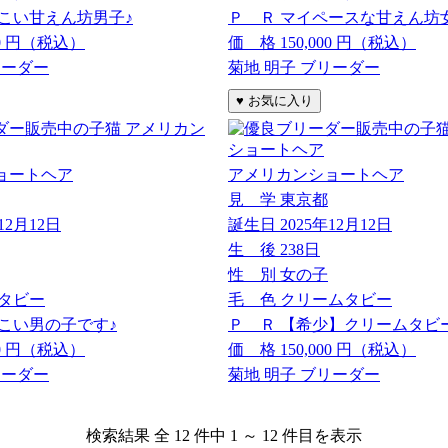
こい甘えん坊男子♪
Ｐ Ｒ
マイペースな甘えん坊
0
円（税込）
価 格
150,000
円（税込）
リーダー
菊地 明子 ブリーダー
ョートヘア
アメリカンショートヘア
見 学
東京都
12月12日
誕生日
2025年12月12日
生 後
238日
性 別
女の子
タビー
毛 色
クリームタビー
こい男の子です♪
Ｐ Ｒ
【希少】クリームタビ
0
円（税込）
価 格
150,000
円（税込）
リーダー
菊地 明子 ブリーダー
検索結果 全 12 件中 1 ～ 12 件目を表示