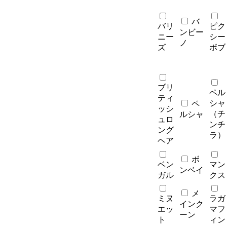
バ
バリ
ピク
ンビー
ニー
シー
ノ
ズ
ボブ
ブリ
ペル
ティ
シャ
ペ
ッシ
（チ
ルシャ
ュロ
ンチ
ング
ラ）
ヘア
ボ
ベン
マン
ンベイ
ガル
クス
メ
ミヌ
ラガ
インク
エッ
マフ
ーン
ト
ィン