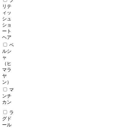
ブ
リテ
ィッ
シュ
ショ
ート
ヘア
ペ
ルシ
ャ
（ヒ
マラ
ヤ
ン）
マ
ンチ
カン
ラ
グド
ール