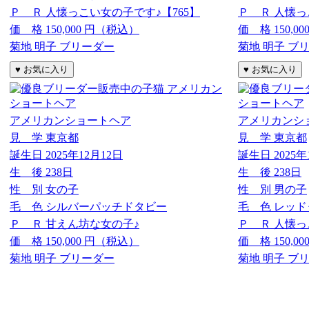
Ｐ Ｒ
人懐っこい女の子です♪【765】
Ｐ Ｒ
人懐っ
価 格
150,000
円（税込）
価 格
150,00
菊地 明子 ブリーダー
菊地 明子 ブ
アメリカンショートヘア
アメリカンシ
見 学
東京都
見 学
東京都
誕生日
2025年12月12日
誕生日
2025年
生 後
238日
生 後
238日
性 別
女の子
性 別
男の子
毛 色
シルバーパッチドタビー
毛 色
レッド
Ｐ Ｒ
甘えん坊な女の子♪
Ｐ Ｒ
人懐っ
価 格
150,000
円（税込）
価 格
150,00
菊地 明子 ブリーダー
菊地 明子 ブ