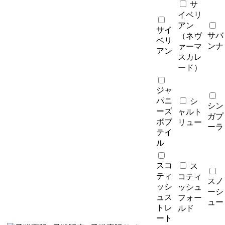
サ
イベリ
アン
サイ
サバ
（ネヴ
ベリ
ンナ
ァーマ
アン
スカレ
ード）
ジャ
パニ
シ
シン
ーズ
ャルト
ガプ
ボブ
リュー
ーラ
テイ
ル
スコ
ス
ティ
コティ
スノ
ッシ
ッシュ
ーシ
ュス
フォー
ュー
トレ
ルド
ート