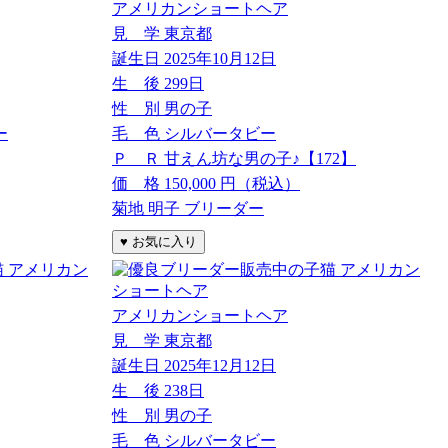
アメリカンショートヘア
見 学
東京都
誕生日
2025年10月12日
生 後
299日
性 別
男の子
ー
毛 色
シルバータビー
Ｐ Ｒ
甘えん坊な男の子♪【172】
価 格
150,000
円（税込）
菊地 明子 ブリーダー
アメリカンショートヘア
見 学
東京都
誕生日
2025年12月12日
生 後
238日
性 別
男の子
毛 色
シルバータビー