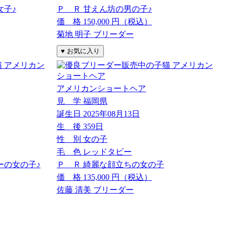
女子♪
Ｐ Ｒ
甘えん坊の男の子♪
価 格
150,000
円（税込）
菊地 明子 ブリーダー
アメリカンショートヘア
見 学
福岡県
誕生日
2025年08月13日
生 後
359日
性 別
女の子
毛 色
レッドタビー
ーの女の子♪
Ｐ Ｒ
綺麗な顔立ちの女の子
価 格
135,000
円（税込）
佐藤 清美 ブリーダー