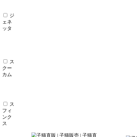
ジ
ェネ
ッタ
ス
クー
カム
ス
フィ
ンク
ス