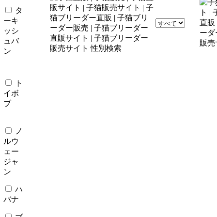
タ
ーキ
ッシ
ュバ
ン
ト
イボ
ブ
ノ
ルウ
ェー
ジャ
ン
ハ
バナ