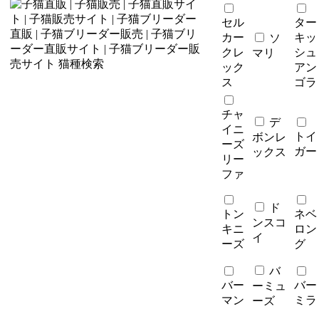
セル
ター
カー
キッ
ソ
クレ
シュ
マリ
ック
アン
ス
ゴラ
チャ
デ
イニ
トイ
ボンレ
ーズ
ガー
ックス
リー
ファ
ド
トン
ネベ
ンスコ
キニ
ロン
イ
ーズ
グ
バ
バー
バー
ーミュ
マン
ミラ
ーズ