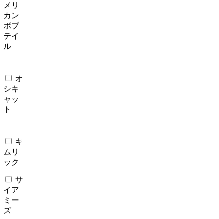
メリ
カン
ボブ
テイ
ル
オ
シキ
ャッ
ト
キ
ムリ
ック
サ
イア
ミー
ズ