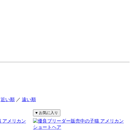
：
近い順
／
遠い順