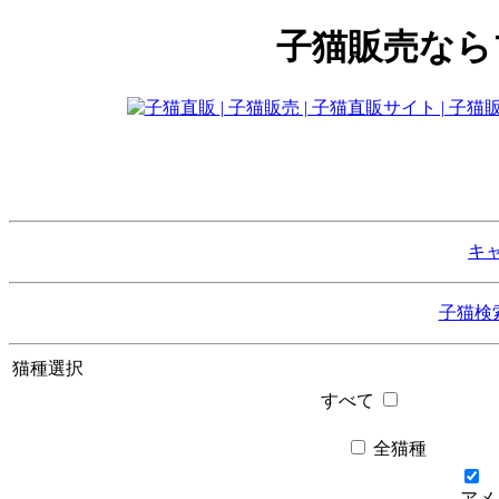
子猫販売なら
キ
子猫検
猫種選択
すべて
全猫種
アメ