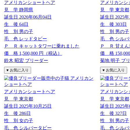
アメリカンショートヘア
アメリカンシ
見 学
静岡県
見 学
東京都
誕生日
2026年06月04日
誕生日
2025年
生 後
64日
生 後
303日
性 別
男の子
性 別
男の子
毛 色
レッドタビー
毛 色
シルバ
Ｐ Ｒ
キャットタワーに乗れました
Ｐ Ｒ
甘えん
価 格
1,500,000
円（税込）
価 格
150,00
鈴木 昭宏 ブリーダー
菊地 明子 ブ
アメリカンショートヘア
アメリカンシ
見 学
東京都
見 学
東京都
誕生日
2025年10月25日
誕生日
2025年
生 後
286日
生 後
327日
性 別
女の子
性 別
男の子
毛 色
シルバータビー
毛 色
シルバ