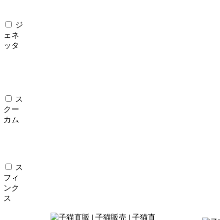
ジ
ェネ
ッタ
ス
クー
カム
ス
フィ
ンク
ス