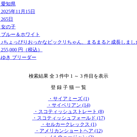
愛知県
2025年11月15日
265日
女の子
ブルー＆ホワイト
♪ちょっぴりおっかなビックリちゃん、まるまると成長しまし
255,000
円（税込）
みゆき ブリーダー
検索結果 全 3 件中 1 ～ 3 件目を表示
登 録 子 猫 一 覧
・サイアミーズ (1)
・サイベリアン (14)
・スコティッシュストレート (8)
・スコティッシュフォールド (17)
・セルカークレックス (1)
・アメリカンショートヘア (12)