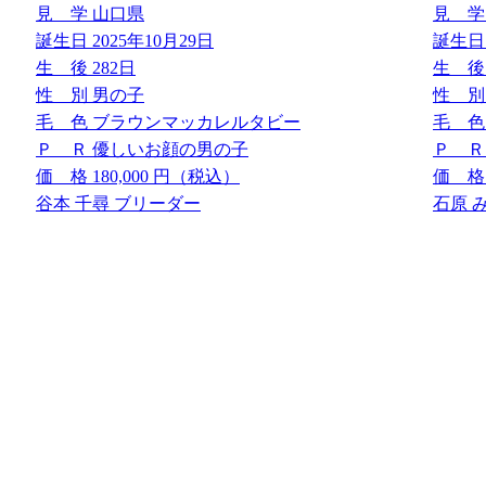
見 学
山口県
見 学
誕生日
2025年10月29日
誕生日
生 後
282日
生 後
性 別
男の子
性 別
毛 色
ブラウンマッカレルタビー
毛 色
Ｐ Ｒ
優しいお顔の男の子
Ｐ Ｒ
価 格
180,000
円（税込）
価 格
谷本 千尋 ブリーダー
石原 