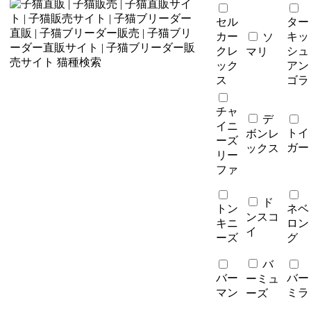
セル
ター
カー
キッ
ソ
クレ
シュ
マリ
ック
アン
ス
ゴラ
チャ
デ
イニ
トイ
ボンレ
ーズ
ガー
ックス
リー
ファ
ド
トン
ネベ
ンスコ
キニ
ロン
イ
ーズ
グ
バ
バー
バー
ーミュ
マン
ミラ
ーズ