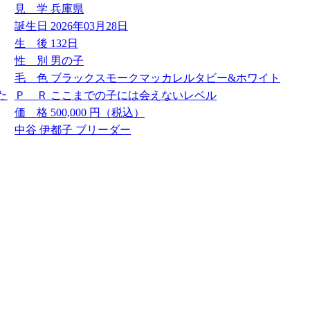
見 学
兵庫県
誕生日
2026年03月28日
生 後
132日
性 別
男の子
毛 色
ブラックスモークマッカレルタビー&ホワイト
た
Ｐ Ｒ
ここまでの子には会えないレベル
価 格
500,000
円（税込）
中谷 伊都子 ブリーダー