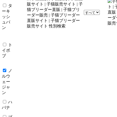
タ
ーキ
ッシ
ュバ
ン
ト
イボ
ブ
ノ
ルウ
ェー
ジャ
ン
ハ
バナ