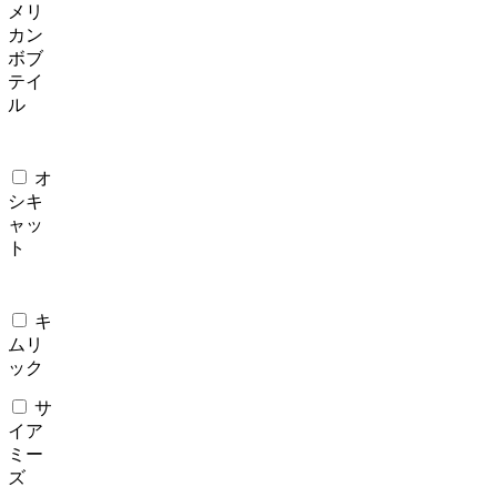
メリ
カン
ボブ
テイ
ル
オ
シキ
ャッ
ト
キ
ムリ
ック
サ
イア
ミー
ズ