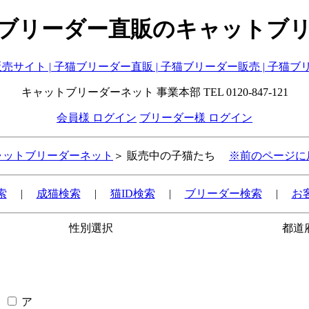
ブリーダー直販のキャットブ
キャットブリーダーネット 事業本部 TEL 0120-847-121
会員様 ログイン
ブリーダー様 ログイン
ャットブリーダーネット
＞ 販売中の子猫たち
※前のページに
索
|
成猫検索
|
猫ID検索
|
ブリーダー検索
|
お
性別選択
都道
ア