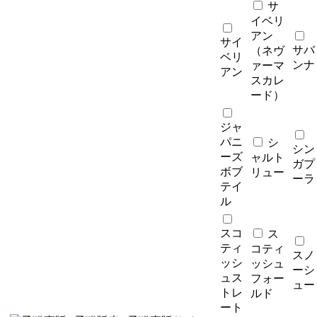
サ
イベリ
アン
サイ
サバ
（ネヴ
ベリ
ンナ
ァーマ
アン
スカレ
ード）
ジャ
パニ
シ
シン
ーズ
ャルト
ガプ
ボブ
リュー
ーラ
テイ
ル
スコ
ス
ティ
コティ
スノ
ッシ
ッシュ
ーシ
ュス
フォー
ュー
トレ
ルド
ート