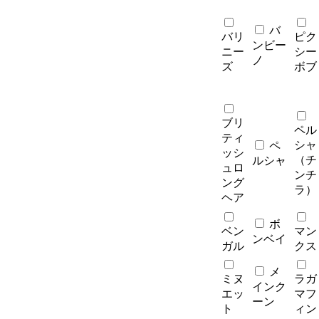
バ
バリ
ピク
ンビー
ニー
シー
ノ
ズ
ボブ
ブリ
ペル
ティ
シャ
ペ
ッシ
（チ
ルシャ
ュロ
ンチ
ング
ラ）
ヘア
ボ
ベン
マン
ンベイ
ガル
クス
メ
ミヌ
ラガ
インク
エッ
マフ
ーン
ト
ィン