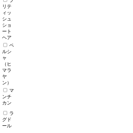
ブ
リテ
ィッ
シュ
ショ
ート
ヘア
ペ
ルシ
ャ
（ヒ
マラ
ヤ
ン）
マ
ンチ
カン
ラ
グド
ール