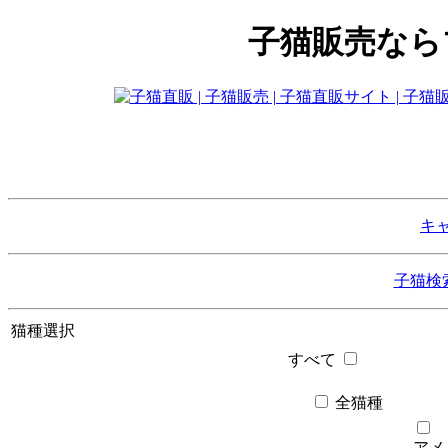
子猫販売なら
キ
子猫検
猫種選択
すべて
全猫種
アメ