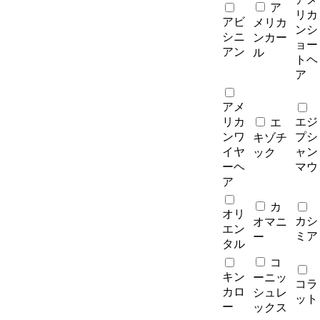
ア
リカ
アビ
メリカ
ンシ
シニ
ンカー
ョー
アン
ル
トヘ
ア
アメ
リカ
エジ
エ
ンワ
プシ
キゾチ
イヤ
ャン
ック
ーヘ
マウ
ア
カ
オリ
カシ
オマニ
エン
ミア
ー
タル
コ
キン
ーニッ
コラ
カロ
シュレ
ット
ー
ックス