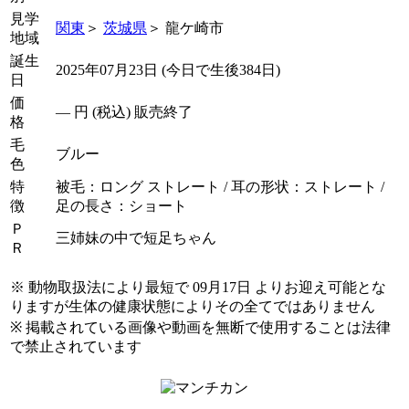
見学
関東
＞
茨城県
＞ 龍ケ崎市
地域
誕生
2025年07月23日 (今日で生後384日)
日
価
―
円 (税込) 販売終了
格
毛
ブルー
色
特
被毛：ロング ストレート / 耳の形状：ストレート /
徴
足の長さ：ショート
Ｐ
三姉妹の中で短足ちゃん
Ｒ
※ 動物取扱法により最短で 09月17日 よりお迎え可能とな
りますが生体の健康状態によりその全てではありません
※ 掲載されている画像や動画を無断で使用することは法律
で禁止されています