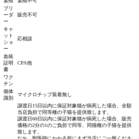
繁殖
繁殖不可
ブリ
ーダ
販売不可
ー
キャ
ット
応相談
ショ
ー
血統
証明
CPA他
書
ワク
チン
個体
マイクロチップ装着無し
識別
譲渡日15日以内に保証対象猫が病死した場合、全額
当店負担で同等種の子猫を提供致します。
譲渡日60日以内に保証対象猫が病死した場合、販売
価格の2分の1のご負担で同等、同猫種の子猫を提供
致します。
なお、獣医師にかかる前にまず当店にご一報くださ