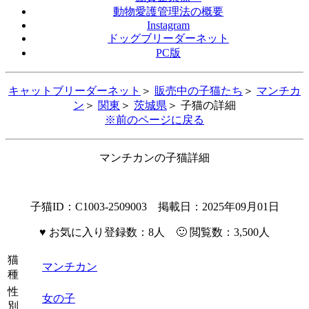
動物愛護管理法の概要
Instagram
ドッグブリーダーネット
PC版
キャットブリーダーネット
＞
販売中の子猫たち
＞
マンチカ
ン
＞
関東
＞
茨城県
＞ 子猫の詳細
※前のページに戻る
マンチカンの子猫詳細
子猫ID：C1003-2509003 掲載日：2025年09月01日
♥
お気に入り登録数：8人 🙂 閲覧数：3,500人
猫
マンチカン
種
性
女の子
別