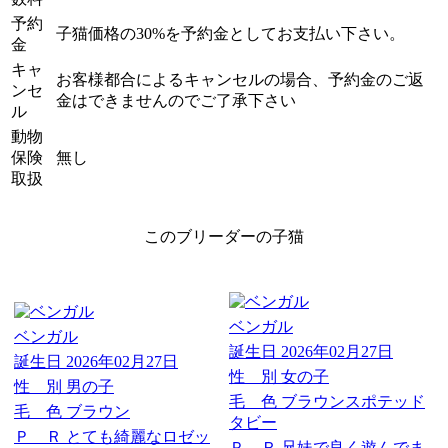
予約
子猫価格の30%を予約金としてお支払い下さい。
金
キャ
お客様都合によるキャンセルの場合、予約金のご返
ンセ
金はできませんのでご了承下さい
ル
動物
保険
無し
取扱
このブリーダーの子猫
ベンガル
ベンガル
誕生日
2026年02月27日
誕生日
2026年02月27日
性 別
女の子
性 別
男の子
毛 色
ブラウンスポテッド
毛 色
ブラウン
タビー
Ｐ Ｒ
とても綺麗なロゼッ
Ｐ Ｒ
兄妹で良く遊んでま