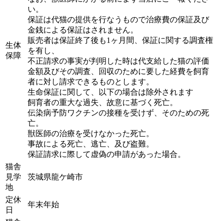
い。
保証は代猫の提供を行なうもので治療費の保証及び
金銭による保証はされません。
販売者は保証終了後も1ヶ月間、保証に関する調査権
生体
を有し、
保障
不正請求の事実が判明した時は代支給した猫の評価
金額及びその調査、回収のために要した経費を飼育
者に対し請求できるものとします。
生命保証に関して、以下の場合は除外されます
飼育者の重大な過失、故意に基づく死亡。
伝染病予防ワクチンの接種を受けず、そのための死
亡。
獣医師の治療を受けなかった死亡。
事故による死亡、逃亡、及び盗難。
保証請求に際して虚偽の申請があった場合。
猫舎
見学
茨城県龍ケ崎市
地
定休
年末年始
日