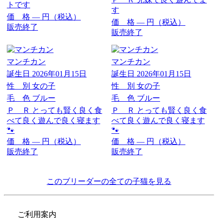
トです
す
価 格
―
円（税込）
価 格
―
円（税込）
販売終了
販売終了
マンチカン
マンチカン
誕生日
2026年01月15日
誕生日
2026年01月15日
性 別
女の子
性 別
女の子
毛 色
ブルー
毛 色
ブルー
Ｐ Ｒ
とっても賢く良く食
Ｐ Ｒ
とっても賢く良く食
べて良く遊んで良く寝ます
べて良く遊んで良く寝ます
🐾
🐾
価 格
―
円（税込）
価 格
―
円（税込）
販売終了
販売終了
このブリーダーの全ての子猫を見る
ご利用案内