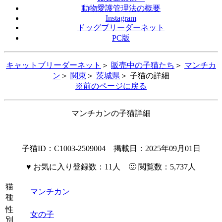
動物愛護管理法の概要
Instagram
ドッグブリーダーネット
PC版
キャットブリーダーネット
＞
販売中の子猫たち
＞
マンチカ
ン
＞
関東
＞
茨城県
＞ 子猫の詳細
※前のページに戻る
マンチカンの子猫詳細
子猫ID：C1003-2509004 掲載日：2025年09月01日
♥
お気に入り登録数：11人 🙂 閲覧数：5,737人
猫
マンチカン
種
性
女の子
別