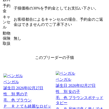
予約
子猫価格の30%を予約金としてお支払い下さい。
金
キャ
お客様都合によるキャンセルの場合、予約金のご返
ンセ
金はできませんのでご了承下さい
ル
動物
保険
無し
取扱
このブリーダーの子猫
ベンガル
ベンガル
誕生日
2026年02月27日
誕生日
2026年02月27日
性 別
女の子
性 別
男の子
毛 色
ブラウンスポテッド
毛 色
ブラウン
タビー
Ｐ Ｒ
とても綺麗なロゼッ
Ｐ Ｒ
兄妹で良く遊んでま