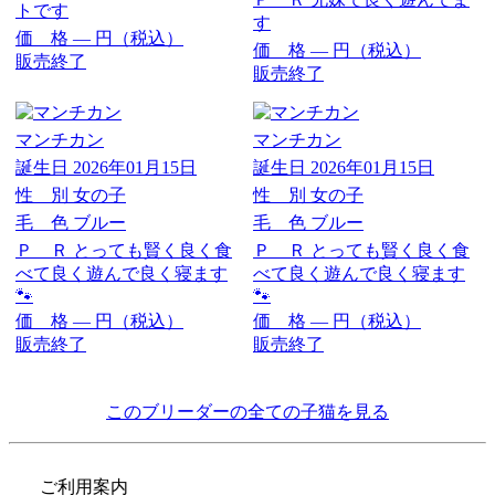
トです
す
価 格
―
円（税込）
価 格
―
円（税込）
販売終了
販売終了
マンチカン
マンチカン
誕生日
2026年01月15日
誕生日
2026年01月15日
性 別
女の子
性 別
女の子
毛 色
ブルー
毛 色
ブルー
Ｐ Ｒ
とっても賢く良く食
Ｐ Ｒ
とっても賢く良く食
べて良く遊んで良く寝ます
べて良く遊んで良く寝ます
🐾
🐾
価 格
―
円（税込）
価 格
―
円（税込）
販売終了
販売終了
このブリーダーの全ての子猫を見る
ご利用案内