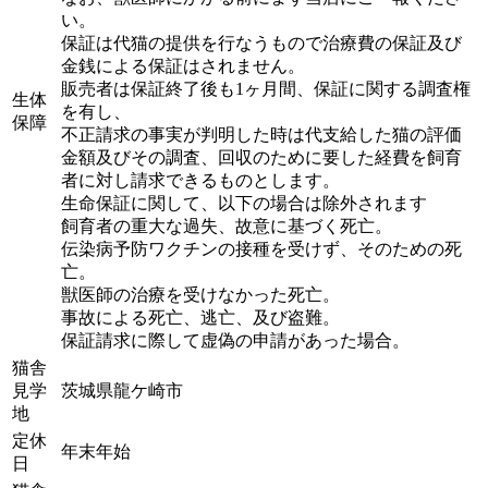
い。
保証は代猫の提供を行なうもので治療費の保証及び
金銭による保証はされません。
販売者は保証終了後も1ヶ月間、保証に関する調査権
生体
を有し、
保障
不正請求の事実が判明した時は代支給した猫の評価
金額及びその調査、回収のために要した経費を飼育
者に対し請求できるものとします。
生命保証に関して、以下の場合は除外されます
飼育者の重大な過失、故意に基づく死亡。
伝染病予防ワクチンの接種を受けず、そのための死
亡。
獣医師の治療を受けなかった死亡。
事故による死亡、逃亡、及び盗難。
保証請求に際して虚偽の申請があった場合。
猫舎
見学
茨城県龍ケ崎市
地
定休
年末年始
日