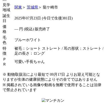
見学
関東
＞
茨城県
＞ 龍ケ崎市
地域
誕生
2025年07月23日 (今日で生後381日)
日
価
―
円 (税込) 販売終了
格
毛
ブルーホワイト
色
特
被毛：ショート ストレート / 耳の形状：ストレート /
徴
足の長さ：ロング
Ｐ
可愛い手長ちゃん
Ｒ
※ 動物取扱法により最短で 09月17日 よりお迎え可能とな
りますが生体の健康状態によりその全てではありません
※ 掲載されている画像や動画を無断で使用することは法律
で禁止されています