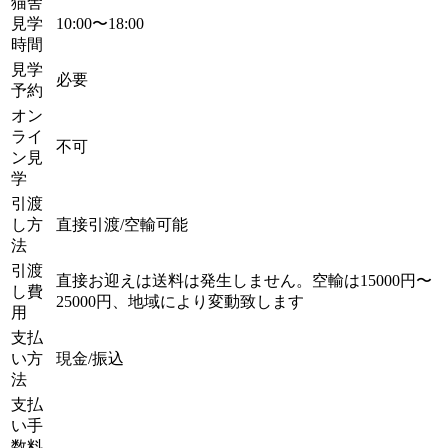
猫舎
見学
10:00〜18:00
時間
見学
必要
予約
オン
ライ
不可
ン見
学
引渡
し方
直接引渡/空輸可能
法
引渡
直接お迎えは送料は発生しません。空輸は15000円〜
し費
25000円、地域により変動致します
用
支払
い方
現金/振込
法
支払
い手
数料