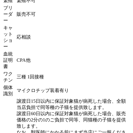
繁殖
繁殖不可
ブリ
ーダ
販売不可
ー
キャ
ット
応相談
ショ
ー
血統
証明
CPA他
書
ワク
三種 1回接種
チン
個体
マイクロチップ装着有り
識別
譲渡日15日以内に保証対象猫が病死した場合、全額
当店負担で同等種の子猫を提供致します。
譲渡日60日以内に保証対象猫が病死した場合、販売
価格の2分の1のご負担で同等、同猫種の子猫を提供
致します。
なお、獣医師にかかる前にまず当店にご一報くださ