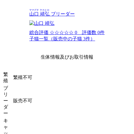
ヤマグチ ヤスヒロ
山口 靖弘
ブリーダー
総合評価
☆☆☆☆☆
0 評価数 0件
子猫一覧（販売中の子猫 3件）
生体情報及びお取引情報
繁
繁殖不可
殖
ブ
リ
ー
販売不可
ダ
ー
キ
ャ
ッ