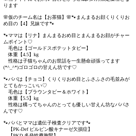
ります
🌸仮のチーム名は【お茶猫】🌸🐾まんまるお顔くりくりお
め目の【4】兄妹です🐾
🐾ママは【リナ】まんまるおめ目とまんまるお顔がチャー
ムポイント♡
毛色は【ゴールドスポテットタビー】
体重【4.5】kg
性格は子猫ちゃんのお世話を一生懸命頑張ってます
(*^_^*)ゴロゴロの甘えん坊です♡
🐾パパは【チョコ】くりくりおめ目とふさふさの毛並みが
とてもかっこいい♡
毛色は【ブラウンタビー＆ホワイト】
体重【5.5】kg
性格は構ってちゃんのとっても優しい甘えん坊なパパさ
んです♡
🐾パパとママは遺伝子検査クリアです🐾
【PK-Def ピルピン酸キナーゼ欠損症】
【PKD 多発性嚢胞腎】