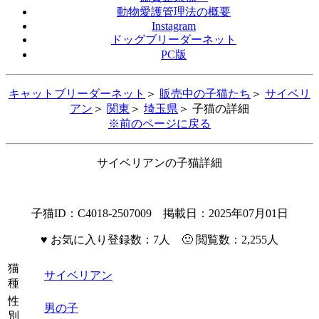
動物愛護管理法の概要
Instagram
ドッグブリーダーネット
PC版
キャットブリーダーネット
＞
販売中の子猫たち
＞
サイベリ
アン
＞
関東
＞
埼玉県
＞ 子猫の詳細
※前のページに戻る
サイベリアンの子猫詳細
子猫ID：C4018-2507009 掲載日：2025年07月01日
♥
お気に入り登録数：7人 🙂 閲覧数：2,255人
猫
サイベリアン
種
性
男の子
別