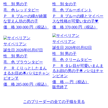
性 別
男の子
性 別
女の子
毛 色
レッドタビー
毛 色
ブルーポイント
Ｐ Ｒ
ブルーの瞳が綺麗
Ｐ Ｒ
ブルーの瞳とマイペー
な甘えん坊の男の子
スな性格が可愛い女の子💗
価 格
300,000
円（税込）
価 格
370,000
円（税込）
サイベリアン
サイベリアン
誕生日
2026年05月02日
誕生日
2026年05月07日
性 別
男の子
性 別
男の子
毛 色
クリームタビー
毛 色
ブラウンタビー
Ｐ Ｒ
タレ目が可愛いまんま
Ｐ Ｒ
くりっとしたまん
るお顔の男の子🌟 パパはチャ
まるお目め🌟パパはチャン
ンピオン
ピオン🏅
価 格
―
円（税込）
価 格
285,000
円（税込）
販売終了
このブリーダーの全ての子猫を見る