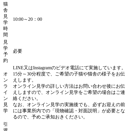
猫
舎
見
10:00～20：00
学
時
間
見
学
必要
予
約
LINE又はInstagramのビデオ電話にて実施しています。
オ
15分～30分程度で、ご希望の子猫や猫舎の様子をお伝
ン
えします。
ラ
オンライン見学の詳しい方法はお問い合わせ後にお伝
イ
えしますので、オンライン見学をご希望の場合はご連
ン
絡ください。
見
なお、オンライン見学の実施後でも、必ずお迎えの前
学
には事業所内での「現物確認・対面説明」が必要とな
るので、予めご承知おきください。
引
渡