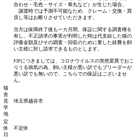
合わせ・毛色・サイズ・睾丸など）が生じた場合。
譲渡時では予測不可能なため、クレーム・交換・買
戻し等はお断りさせていただきます。
当方は保障終了後も一カ月間、保証に関する調査権を
有し、不正請求の事実が判明した時は代支給した猫の
評価金額及びその調査・回収のために要した経費を飼
い主様に対し請求できるものとします。
FIPにつきましては、コロナウイルスの突然変異でおこ
りうる病気の為、飼い主様が悪い訳でもブリーダーが
悪い訳でも無いので、こちらでの保証はございませ
ん。
猫
舎
見
埼玉県越谷市
学
地
定
休
不定休
日