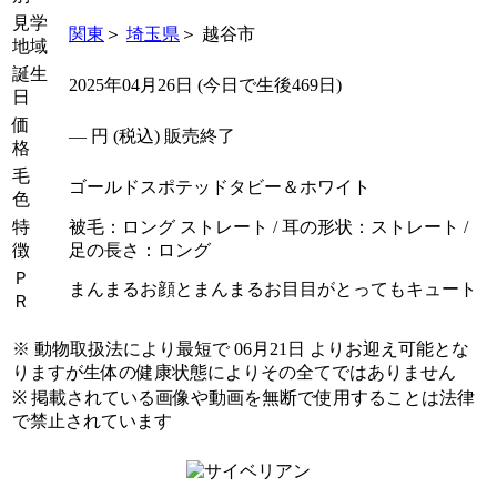
見学
関東
＞
埼玉県
＞ 越谷市
地域
誕生
2025年04月26日 (今日で生後469日)
日
価
―
円 (税込) 販売終了
格
毛
ゴールドスポテッドタビー＆ホワイト
色
特
被毛：ロング ストレート / 耳の形状：ストレート /
徴
足の長さ：ロング
Ｐ
まんまるお顔とまんまるお目目がとってもキュート
Ｒ
※ 動物取扱法により最短で 06月21日 よりお迎え可能とな
りますが生体の健康状態によりその全てではありません
※ 掲載されている画像や動画を無断で使用することは法律
で禁止されています