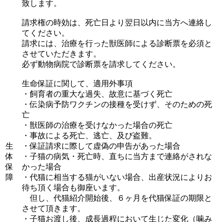
致します。
請求権の時効は、死亡日より翌日以内に当方へ連絡し
てください。
請求には、治療を行った獣医師による診断票を必須と
させていただきます。
必ず動物病院で診断票を請求してください。
生命保証に関して、適用外事項
・飼育者の重大な過失、故意に基づく死亡
・伝染病予防ワクチンの接種を受けず、そのための死
亡
・獣医師の治療を受けなかった場合の死亡
・事故による死亡、逃亡、及び盗難。
生
・保証請求に際して虚偽の申告があった場合
体
・子猫の病気・死亡時、直ちに当方まで連絡がされな
保
かった場合
障
・代猫に相当する猫がいない場合、出産状況によりお
待ち頂く場合も御座います。
但し、代猫紹介開始後、６ヶ月を代猫保証の期限と
させて頂きます。
・子猫お渡し後、成長過程において生じた変化（噛み