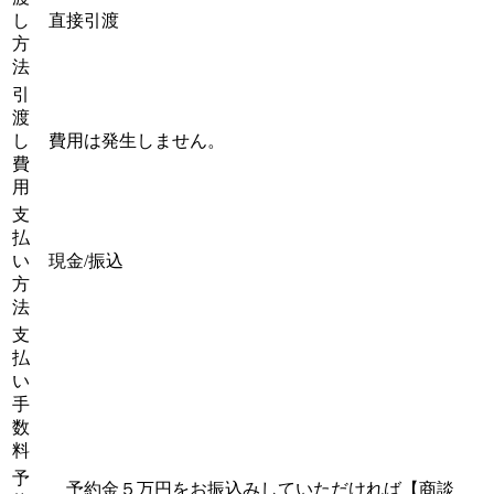
し
直接引渡
方
法
引
渡
し
費用は発生しません。
費
用
支
払
い
現金/振込
方
法
支
払
い
手
数
料
予
予約金５万円をお振込みしていただければ【商談