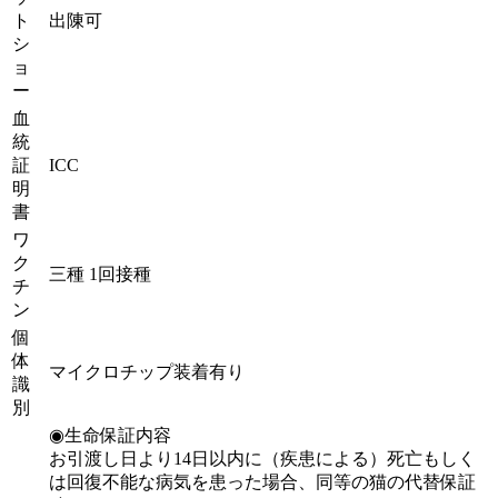
ト
出陳可
シ
ョ
ー
血
統
証
ICC
明
書
ワ
ク
三種 1回接種
チ
ン
個
体
マイクロチップ装着有り
識
別
◉生命保証内容
お引渡し日より14日以内に（疾患による）死亡もしく
は回復不能な病気を患った場合、同等の猫の代替保証