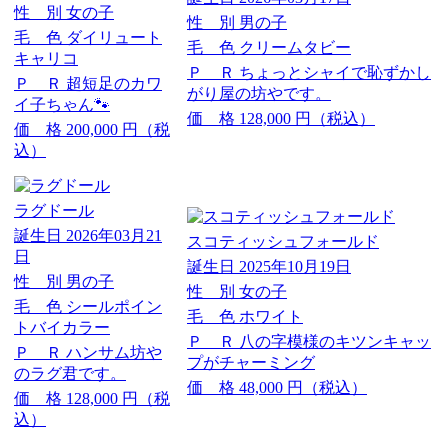
性 別
女の子
性 別
男の子
毛 色
ダイリュート
毛 色
クリームタビー
キャリコ
Ｐ Ｒ
ちょっとシャイで恥ずかし
Ｐ Ｒ
超短足のカワ
がり屋の坊やです。
イ子ちゃん🐾
価 格
128,000
円（税込）
価 格
200,000
円（税
込）
ラグドール
誕生日
2026年03月21
スコティッシュフォールド
日
誕生日
2025年10月19日
性 別
男の子
性 別
女の子
毛 色
シールポイン
毛 色
ホワイト
トバイカラー
Ｐ Ｒ
八の字模様のキツンキャッ
Ｐ Ｒ
ハンサム坊や
プがチャーミング
のラグ君です。
価 格
48,000
円（税込）
価 格
128,000
円（税
込）