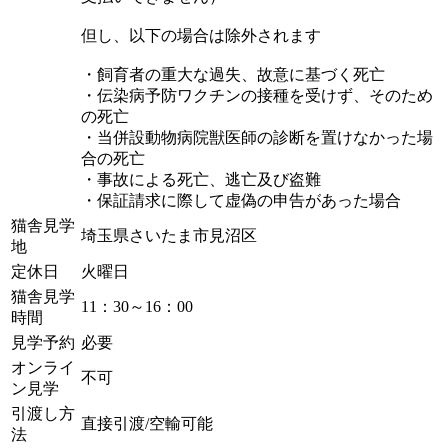
但し、以下の場合は除外されます
・飼育者の重大な過失、故意に基づく死亡
・伝染病予防ワクチンの接種を受けず、そのため
の死亡
・当併設動物病院獣医師の診断を置けなかった場
合の死亡
・事故による死亡、逃亡及び盗難
・保証請求に際して虚偽の申告があった場合
猫舎見学
埼玉県さいたま市見沼区
地
定休日
火曜日
猫舎見学
11：30～16：00
時間
見学予約
必要
オンライ
不可
ン見学
引渡し方
直接引渡/空輸可能
法