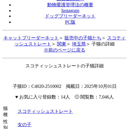
動物愛護管理法の概要
Instagram
ドッグブリーダーネット
PC版
キャットブリーダーネット
＞
販売中の子猫たち
＞
スコティ
ッシュストレート
＞
関東
＞
埼玉県
＞ 子猫の詳細
※前のページに戻る
スコティッシュストレートの子猫詳細
子猫ID：C4020-2510002 掲載日：2025年10月01日
♥
お気に入り登録数：14人 🙂 閲覧数：7,046人
猫
スコティッシュストレート
種
性
女の子
別