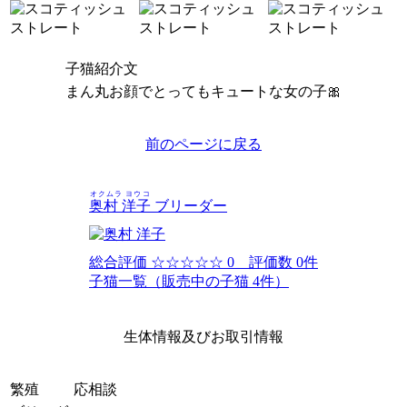
子猫紹介文
まん丸お顔でとってもキュートな女の子🎀
前のページに戻る
オクムラ ヨウコ
奥村 洋子
ブリーダー
総合評価
☆☆☆☆☆
0 評価数 0件
子猫一覧（販売中の子猫 4件）
生体情報及びお取引情報
繁殖
応相談