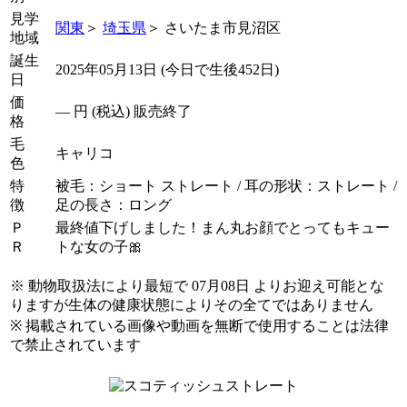
見学
関東
＞
埼玉県
＞ さいたま市見沼区
地域
誕生
2025年05月13日 (今日で生後452日)
日
価
―
円 (税込) 販売終了
格
毛
キャリコ
色
特
被毛：ショート ストレート / 耳の形状：ストレート /
徴
足の長さ：ロング
Ｐ
最終値下げしました！まん丸お顔でとってもキュー
Ｒ
トな女の子🎀
※ 動物取扱法により最短で 07月08日 よりお迎え可能とな
りますが生体の健康状態によりその全てではありません
※ 掲載されている画像や動画を無断で使用することは法律
で禁止されています