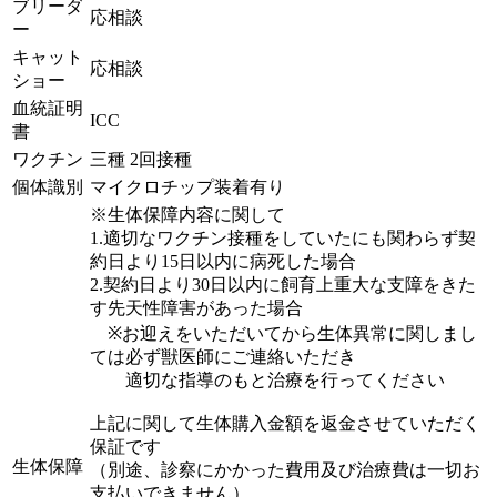
ブリーダ
応相談
ー
キャット
応相談
ショー
血統証明
ICC
書
ワクチン
三種 2回接種
個体識別
マイクロチップ装着有り
※生体保障内容に関して
1.適切なワクチン接種をしていたにも関わらず契
約日より15日以内に病死した場合
2.契約日より30日以内に飼育上重大な支障をきた
す先天性障害があった場合
※お迎えをいただいてから生体異常に関しまし
ては必ず獣医師にご連絡いただき
適切な指導のもと治療を行ってください
上記に関して生体購入金額を返金させていただく
保証です
生体保障
（別途、診察にかかった費用及び治療費は一切お
支払いできません）