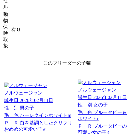
セ
ル
動
物
保
有り
険
取
扱
このブリーダーの子猫
ノルウェージャン
ノルウェージャン
誕生日
2026年02月11日
誕生日
2026年02月11日
性 別
女の子
性 別
男の子
毛 色
ブルータビー＆
毛 色
ハーレクインホワイトm
ホワイトc
Ｐ Ｒ
白を基調としたクリクリ
Ｐ Ｒ
ブルータビーの
おめめの可愛い子♂
可愛い女の子♀