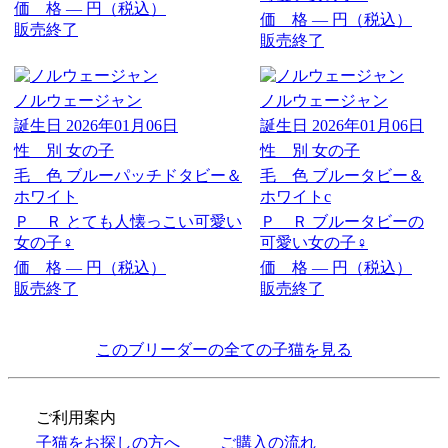
価 格
―
円（税込）
価 格
―
円（税込）
販売終了
販売終了
ノルウェージャン
ノルウェージャン
誕生日
2026年01月06日
誕生日
2026年01月06日
性 別
女の子
性 別
女の子
毛 色
ブルーパッチドタビー＆
毛 色
ブルータビー＆
ホワイト
ホワイトc
Ｐ Ｒ
とても人懐っこい可愛い
Ｐ Ｒ
ブルータビーの
女の子♀
可愛い女の子♀
価 格
―
円（税込）
価 格
―
円（税込）
販売終了
販売終了
このブリーダーの全ての子猫を見る
ご利用案内
子猫をお探しの方へ
ご購入の流れ