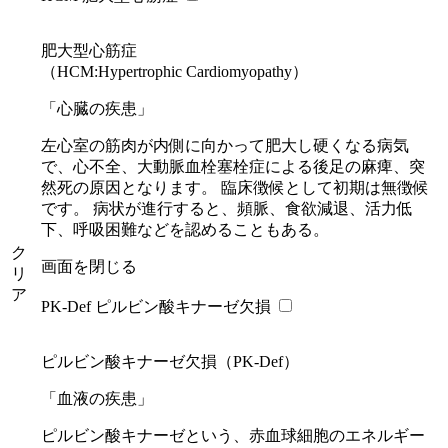
肥大型心筋症
（HCM:Hypertrophic Cardiomyopathy）
「心臓の疾患」
左心室の筋肉が内側に向かって肥大し硬くなる病気
で、心不全、大動脈血栓塞栓症による後足の麻痺、突
然死の原因となります。 臨床徴候として初期は無徴候
です。 病状が進行すると、頻脈、食欲減退、活力低
下、呼吸困難などを認めることもある。
ク
画面を閉じる
リ
ア
PK-Def ピルビン酸キナーゼ欠損
ピルビン酸キナーゼ欠損（PK-Def）
「血液の疾患」
ピルビン酸キナーゼという、赤血球細胞のエネルギー