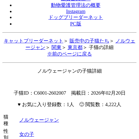
動物愛護管理法の概要
Instagram
ドッグブリーダーネット
PC版
キャットブリーダーネット
＞
販売中の子猫たち
＞
ノルウェ
ージャン
＞
関東
＞
東京都
＞ 子猫の詳細
※前のページに戻る
ノルウェージャンの子猫詳細
子猫ID：C6001-2602007 掲載日：2026年02月20日
♥
お気に入り登録数：1人 🙂 閲覧数：4,222人
猫
ノルウェージャン
種
性
女の子
別