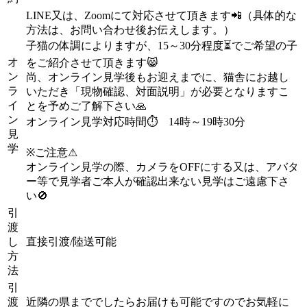
LINE又は、Zoomにて対応させて頂きます📲（具体的な
方法は、お問い合わせ後お伝えします。）
子猫の体調によりますが、15～30分程度⏳でご希望の子
オ
をご紹介させて頂きます😸
ン
尚、オンライン見学後もお迎えまでに、猫舎にお越し
ラ
いただき「現物確認、対面説明」が必要となりますこ
イ
とを予めご了解下さい🙏
ン
オンライン見学対応時間⏱ 14時～19時30分
見
学
※ご注意⚠
オンライン見学の際、カメラをOFFにする又は、アバタ
ー等で見学者ご本人が確認出来ない見学はご遠慮下さ
い🚫
引
渡
し
直接引渡/陸送可能
方
法
引
渡
近隣の県まででしたらお届けも可能ですのでお気軽に