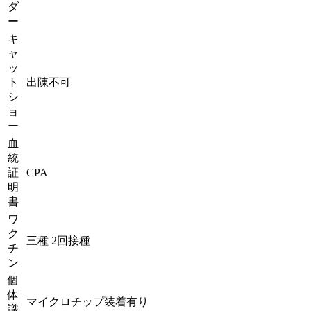
ダ
ー
キ
ャ
ッ
ト
出陳不可
シ
ョ
ー
血
統
証
CPA
明
書
ワ
ク
三種 2回接種
チ
ン
個
体
マイクロチップ装着有り
識