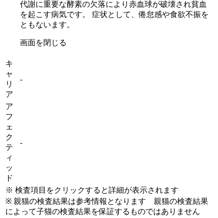
代謝に重要な酵素の欠落により赤血球が破壊され貧血
を起こす病気です。 症状として、倦怠感や食欲不振を
ともないます。
画面を閉じる
キ
ャ
-
リ
ア
ア
フ
ェ
ク
-
テ
ィ
ッ
ド
※ 検査項目をクリックすると詳細が表示されます
※ 親猫の検査結果は参考情報となります 親猫の検査結果
によって子猫の検査結果を保証するものではありません