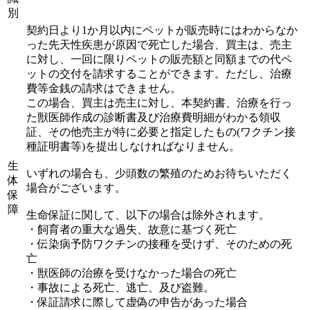
別
契約日より1か月以内にペットが販売時にはわからなか
った先天性疾患が原因で死亡した場合、買主は、売主
に対し、一回に限りペットの販売額と同額までの代ペ
ットの交付を請求することができます。ただし、治療
費等金銭の請求はできません。
この場合、買主は売主に対し、本契約書、治療を行っ
た獣医師作成の診断書及び治療費明細がわかる領収
証、その他売主が特に必要と指定したもの(ワクチン接
種証明書等)を提出しなければなりません。
生
いずれの場合も、少頭数の繁殖のためお待ちいただく
体
場合がございます。
保
障
生命保証に関して、以下の場合は除外されます。
・飼育者の重大な過失、故意に基づく死亡
・伝染病予防ワクチンの接種を受けず、そのための死
亡
・獣医師の治療を受けなかった場合の死亡
・事故による死亡、逃亡、及び盗難。
・保証請求に際して虚偽の申告があった場合