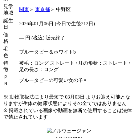
見学
関東
＞
東京都
＞ 中野区
地域
誕生
2026年01月06日 (今日で生後212日)
日
価
―
円 (税込) 販売終了
格
毛
ブルータビー＆ホワイトb
色
特
被毛：ロング ストレート / 耳の形状：ストレート /
徴
足の長さ：ロング
Ｐ
ブルータビーの可愛い女の子♀
Ｒ
※ 動物取扱法により最短で 03月03日 よりお迎え可能とな
りますが生体の健康状態によりその全てではありません
※ 掲載されている画像や動画を無断で使用することは法律
で禁止されています