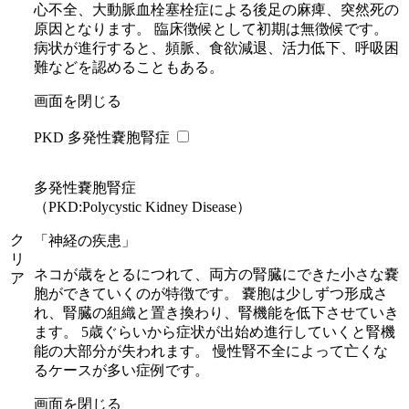
心不全、大動脈血栓塞栓症による後足の麻痺、突然死の
原因となります。 臨床徴候として初期は無徴候です。
病状が進行すると、頻脈、食欲減退、活力低下、呼吸困
難などを認めることもある。
画面を閉じる
PKD 多発性嚢胞腎症
多発性嚢胞腎症
（PKD:Polycystic Kidney Disease）
ク
「神経の疾患」
リ
ネコが歳をとるにつれて、両方の腎臓にできた小さな嚢
ア
胞ができていくのが特徴です。 嚢胞は少しずつ形成さ
れ、腎臓の組織と置き換わり、腎機能を低下させていき
ます。 5歳ぐらいから症状が出始め進行していくと腎機
能の大部分が失われます。 慢性腎不全によって亡くな
るケースが多い症例です。
画面を閉じる