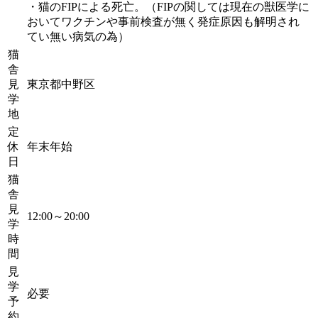
・猫のFIPによる死亡。（FIPの関しては現在の獣医学に
おいてワクチンや事前検査が無く発症原因も解明され
てい無い病気の為）
猫
舎
見
東京都中野区
学
地
定
休
年末年始
日
猫
舎
見
12:00～20:00
学
時
間
見
学
必要
予
約