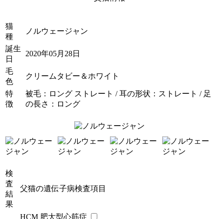
猫
ノルウェージャン
種
誕生
2020年05月28日
日
毛
クリームタビー＆ホワイト
色
特
被毛：ロング ストレート / 耳の形状：ストレート / 足
徴
の長さ：ロング
検
査
父猫の遺伝子病検査項目
結
果
HCM 肥大型心筋症