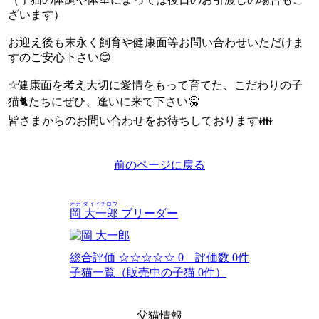
ざいます）
お迎え後も末永く飼育や健康面等お問い合わせいただけま
すのご安心下さい😊
☆健康面を考え大切に愛情をもって育てた、こだわりの子
猫🐈たちにぜひ、逢いに来て下さい🤗
皆さまからのお問い合わせをお待ちしております👪
前のページに戻る
オカ ダイイチロウ
岡 大一郎
ブリーダー
総合評価
☆☆☆☆☆
0 評価数 0件
子猫一覧（販売中の子猫 0件）
父猫情報