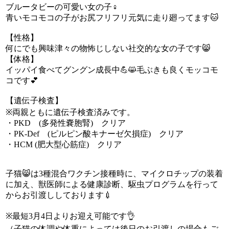
ブルータビーの可愛い女の子♀
青いモコモコの子がお尻フリフリ元気に走り廻ってます🐱
【性格】
何にでも興味津々の物怖じしない社交的な女の子です😸
【体格】
イッパイ食べてグングン成長中💪😸毛ぶきも良くモッコモ
コです💕
【遺伝子検査】
※両親ともに遺伝子検査済みです。
・PKD (多発性嚢胞腎) クリア
・PK-Def (ピルピン酸キナーゼ欠損症) クリア
・HCM (肥大型心筋症) クリア
子猫😸は3種混合ワクチン接種時に、マイクロチップの装着
に加え、獣医師による健康診断、駆虫プログラムを行って
からお引渡ししております💉
※最短3月4日よりお迎え可能です👌
（子猫の体調や体重によっては後日のお引渡しの場合もご