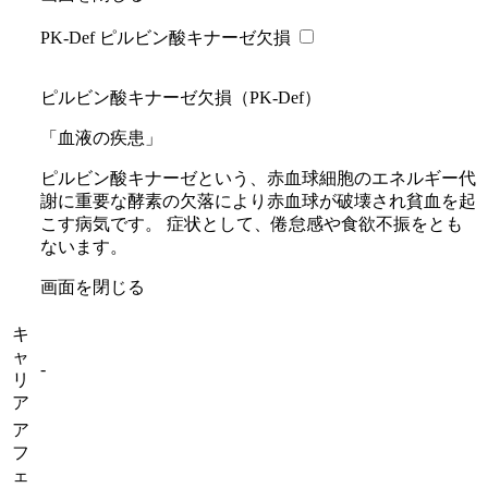
PK-Def ピルビン酸キナーゼ欠損
ピルビン酸キナーゼ欠損（PK-Def）
「血液の疾患」
ピルビン酸キナーゼという、赤血球細胞のエネルギー代
謝に重要な酵素の欠落により赤血球が破壊され貧血を起
こす病気です。 症状として、倦怠感や食欲不振をとも
ないます。
画面を閉じる
キ
ャ
-
リ
ア
ア
フ
ェ