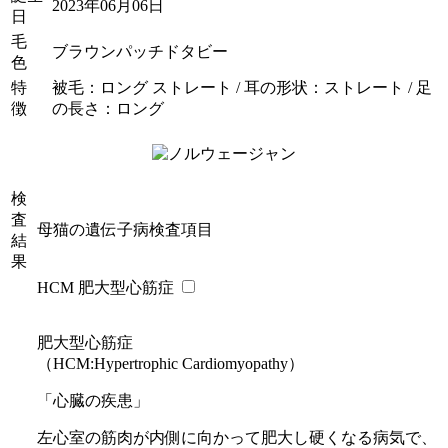
2023年06月06日
日
毛
ブラウンパッチドタビー
色
特
被毛：ロング ストレート / 耳の形状：ストレート / 足
徴
の長さ：ロング
検
査
母猫の遺伝子病検査項目
結
果
HCM 肥大型心筋症
肥大型心筋症
（HCM:Hypertrophic Cardiomyopathy）
「心臓の疾患」
左心室の筋肉が内側に向かって肥大し硬くなる病気で、