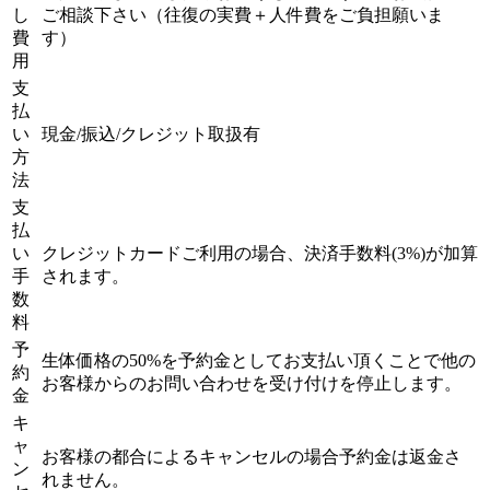
し
ご相談下さい（往復の実費＋人件費をご負担願いま
費
す）
用
支
払
い
現金/振込/クレジット取扱有
方
法
支
払
い
クレジットカードご利用の場合、決済手数料(3%)が加算
手
されます。
数
料
予
生体価格の50%を予約金としてお支払い頂くことで他の
約
お客様からのお問い合わせを受け付けを停止します。
金
キ
ャ
お客様の都合によるキャンセルの場合予約金は返金さ
ン
れません。