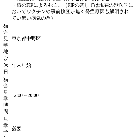
・猫のFIPによる死亡。（FIPの関しては現在の獣医学に
おいてワクチンや事前検査が無く発症原因も解明され
てい無い病気の為）
猫
舎
見
東京都中野区
学
地
定
休
年末年始
日
猫
舎
見
12:00～20:00
学
時
間
見
学
必要
予