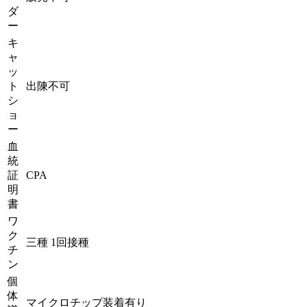
ダ
ー
キ
ャ
ッ
ト
出陳不可
シ
ョ
ー
血
統
証
CPA
明
書
ワ
ク
三種 1回接種
チ
ン
個
体
マイクロチップ装着有り