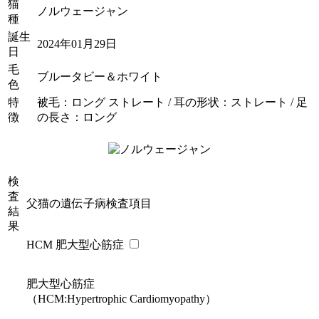
猫
ノルウェージャン
種
誕生
2024年01月29日
日
毛
ブルータビー＆ホワイト
色
特
被毛：ロング ストレート / 耳の形状：ストレート / 足
徴
の長さ：ロング
検
査
父猫の遺伝子病検査項目
結
果
HCM 肥大型心筋症
肥大型心筋症
（HCM:Hypertrophic Cardiomyopathy）