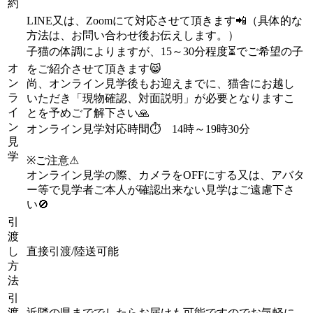
約
LINE又は、Zoomにて対応させて頂きます📲（具体的な
方法は、お問い合わせ後お伝えします。）
子猫の体調によりますが、15～30分程度⏳でご希望の子
オ
をご紹介させて頂きます😸
ン
尚、オンライン見学後もお迎えまでに、猫舎にお越し
ラ
いただき「現物確認、対面説明」が必要となりますこ
イ
とを予めご了解下さい🙏
ン
オンライン見学対応時間⏱ 14時～19時30分
見
学
※ご注意⚠
オンライン見学の際、カメラをOFFにする又は、アバタ
ー等で見学者ご本人が確認出来ない見学はご遠慮下さ
い🚫
引
渡
し
直接引渡/陸送可能
方
法
引
渡
近隣の県まででしたらお届けも可能ですのでお気軽に