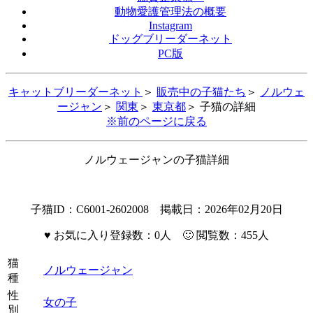
動物愛護管理法の概要
Instagram
ドッグブリーダーネット
PC版
キャットブリーダーネット
＞
販売中の子猫たち
＞
ノルウェ
ージャン
＞
関東
＞
東京都
＞ 子猫の詳細
※前のページに戻る
ノルウェージャンの子猫詳細
子猫ID：C6001-2602008 掲載日：2026年02月20日
♥
お気に入り登録数：0人 🙂 閲覧数：455人
猫
ノルウェージャン
種
性
女の子
別