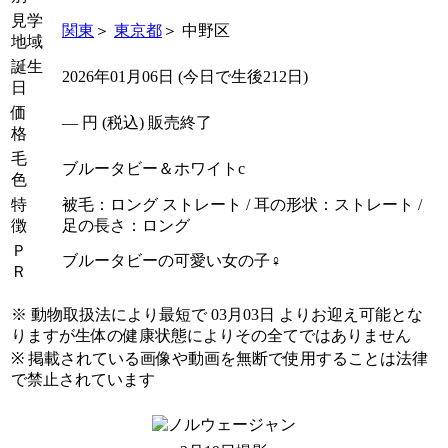
見学
関東
＞
東京都
＞ 中野区
地域
誕生
2026年01月06日 (今日で生後212日)
日
価
―
円 (税込) 販売終了
格
毛
ブルータビー＆ホワイトc
色
特
被毛：ロング ストレート / 耳の形状：ストレート /
徴
足の長さ：ロング
Ｐ
ブルータビーの可愛い女の子♀
Ｒ
※ 動物取扱法により最短で 03月03日 よりお迎え可能とな
りますが生体の健康状態によりその全てではありません
※ 掲載されている画像や動画を無断で使用することは法律
で禁止されています