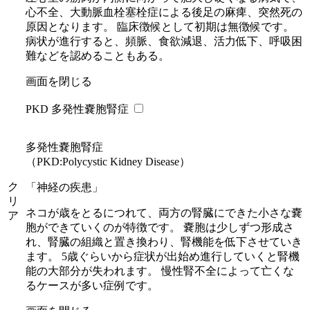
心不全、大動脈血栓塞栓症による後足の麻痺、突然死の
原因となります。 臨床徴候として初期は無徴候です。
病状が進行すると、頻脈、食欲減退、活力低下、呼吸困
難などを認めることもある。
画面を閉じる
PKD 多発性嚢胞腎症
多発性嚢胞腎症
（PKD:Polycystic Kidney Disease）
ク
「神経の疾患」
リ
ネコが歳をとるにつれて、両方の腎臓にできた小さな嚢
ア
胞ができていくのが特徴です。 嚢胞は少しずつ形成さ
れ、腎臓の組織と置き換わり、腎機能を低下させていき
ます。 5歳ぐらいから症状が出始め進行していくと腎機
能の大部分が失われます。 慢性腎不全によって亡くな
るケースが多い症例です。