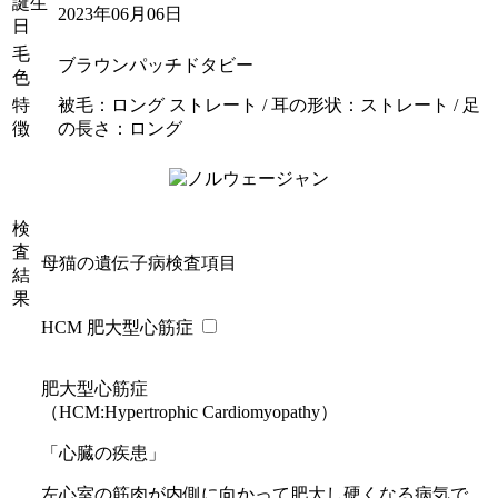
誕生
2023年06月06日
日
毛
ブラウンパッチドタビー
色
特
被毛：ロング ストレート / 耳の形状：ストレート / 足
徴
の長さ：ロング
検
査
母猫の遺伝子病検査項目
結
果
HCM 肥大型心筋症
肥大型心筋症
（HCM:Hypertrophic Cardiomyopathy）
「心臓の疾患」
左心室の筋肉が内側に向かって肥大し硬くなる病気で、