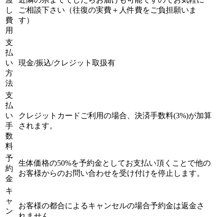
し
ご相談下さい（往復の実費＋人件費をご負担願いま
費
す）
用
支
払
い
現金/振込/クレジット取扱有
方
法
支
払
い
クレジットカードご利用の場合、決済手数料(3%)が加算
手
されます。
数
料
予
生体価格の50%を予約金としてお支払い頂くことで他の
約
お客様からのお問い合わせを受け付けを停止します。
金
キ
ャ
お客様の都合によるキャンセルの場合予約金は返金さ
ン
れません。