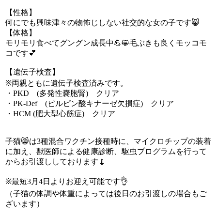
【性格】
何にでも興味津々の物怖じしない社交的な女の子です😸
【体格】
モリモリ食べてグングン成長中💪😸毛ぶきも良くモッコモ
コです💕
【遺伝子検査】
※両親ともに遺伝子検査済みです。
・PKD (多発性嚢胞腎) クリア
・PK-Def (ピルピン酸キナーゼ欠損症) クリア
・HCM (肥大型心筋症) クリア
子猫😸は3種混合ワクチン接種時に、マイクロチップの装着
に加え、獣医師による健康診断、駆虫プログラムを行って
からお引渡ししております💉
※最短3月4日よりお迎え可能です👌
（子猫の体調や体重によっては後日のお引渡しの場合もご
ざいます）