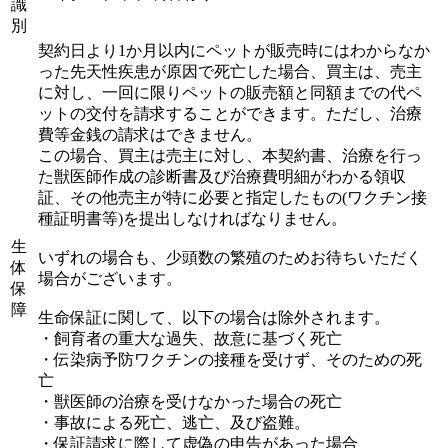
識
別
契約日より1か月以内にペットが販売時にはわからなか
った先天性疾患が原因で死亡した場合、買主は、売主
に対し、一回に限りペットの販売額と同額までの代ペ
ットの交付を請求することができます。ただし、治療
費等金銭の請求はできません。
この場合、買主は売主に対し、本契約書、治療を行っ
た獣医師作成の診断書及び治療費明細がわかる領収
証、その他売主が特に必要と指定したもの(ワクチン接
種証明書等)を提出しなければなりません。
生
いずれの場合も、少頭数の繁殖のためお待ちいただく
体
場合がございます。
保
障
生命保証に関して、以下の場合は除外されます。
・飼育者の重大な過失、故意に基づく死亡
・伝染病予防ワクチンの接種を受けず、そのための死
亡
・獣医師の治療を受けなかった場合の死亡
・事故による死亡、逃亡、及び盗難。
・保証請求に際して虚偽の申告があった場合