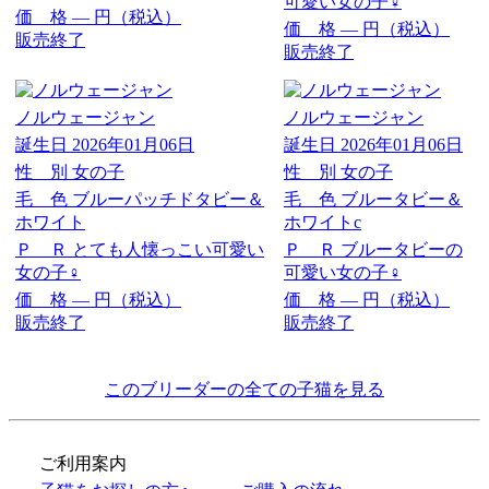
可愛い女の子♀
価 格
―
円（税込）
価 格
―
円（税込）
販売終了
販売終了
ノルウェージャン
ノルウェージャン
誕生日
2026年01月06日
誕生日
2026年01月06日
性 別
女の子
性 別
女の子
毛 色
ブルーパッチドタビー＆
毛 色
ブルータビー＆
ホワイト
ホワイトc
Ｐ Ｒ
とても人懐っこい可愛い
Ｐ Ｒ
ブルータビーの
女の子♀
可愛い女の子♀
価 格
―
円（税込）
価 格
―
円（税込）
販売終了
販売終了
このブリーダーの全ての子猫を見る
ご利用案内