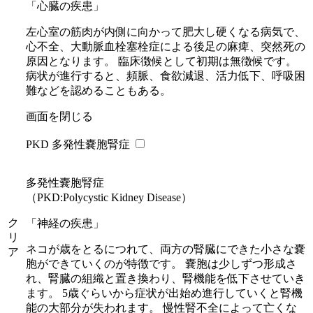
「心臓の疾患」
左心室の筋肉が内側に向かって肥大し硬くなる病気で、
心不全、大動脈血栓塞栓症による後足の麻痺、突然死の
原因となります。 臨床徴候として初期は無徴候です。
病状が進行すると、頻脈、食欲減退、活力低下、呼吸困
難などを認めることもある。
画面を閉じる
PKD 多発性嚢胞腎症
多発性嚢胞腎症
（PKD:Polycystic Kidney Disease）
ク
「神経の疾患」
リ
ネコが歳をとるにつれて、両方の腎臓にできた小さな嚢
ア
胞ができていくのが特徴です。 嚢胞は少しずつ形成さ
れ、腎臓の組織と置き換わり、腎機能を低下させていき
ます。 5歳ぐらいから症状が出始め進行していくと腎機
能の大部分が失われます。 慢性腎不全によって亡くな