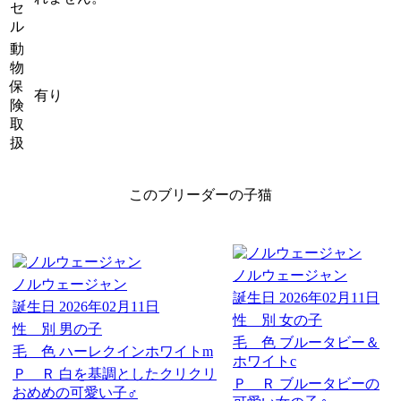
セ
ル
動
物
保
有り
険
取
扱
このブリーダーの子猫
ノルウェージャン
ノルウェージャン
誕生日
2026年02月11日
誕生日
2026年02月11日
性 別
女の子
性 別
男の子
毛 色
ブルータビー＆
毛 色
ハーレクインホワイトm
ホワイトc
Ｐ Ｒ
白を基調としたクリクリ
Ｐ Ｒ
ブルータビーの
おめめの可愛い子♂