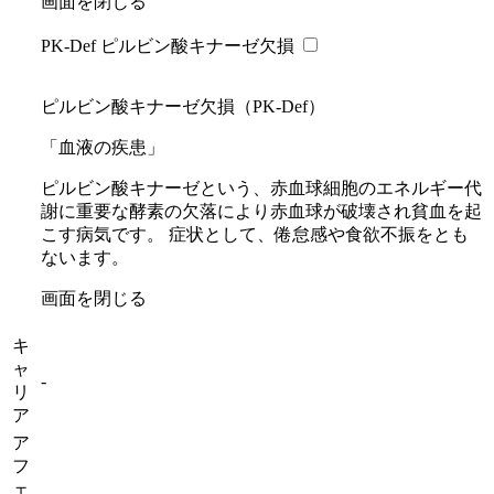
画面を閉じる
PK-Def ピルビン酸キナーゼ欠損
ピルビン酸キナーゼ欠損（PK-Def）
「血液の疾患」
ピルビン酸キナーゼという、赤血球細胞のエネルギー代
謝に重要な酵素の欠落により赤血球が破壊され貧血を起
こす病気です。 症状として、倦怠感や食欲不振をとも
ないます。
画面を閉じる
キ
ャ
-
リ
ア
ア
フ
ェ