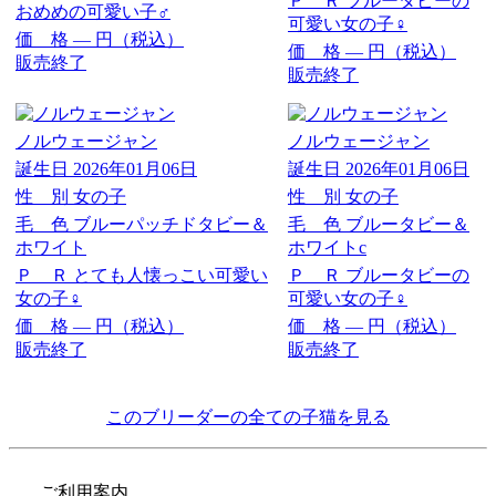
Ｐ Ｒ
ブルータビーの
おめめの可愛い子♂
可愛い女の子♀
価 格
―
円（税込）
価 格
―
円（税込）
販売終了
販売終了
ノルウェージャン
ノルウェージャン
誕生日
2026年01月06日
誕生日
2026年01月06日
性 別
女の子
性 別
女の子
毛 色
ブルーパッチドタビー＆
毛 色
ブルータビー＆
ホワイト
ホワイトc
Ｐ Ｒ
とても人懐っこい可愛い
Ｐ Ｒ
ブルータビーの
女の子♀
可愛い女の子♀
価 格
―
円（税込）
価 格
―
円（税込）
販売終了
販売終了
このブリーダーの全ての子猫を見る
ご利用案内