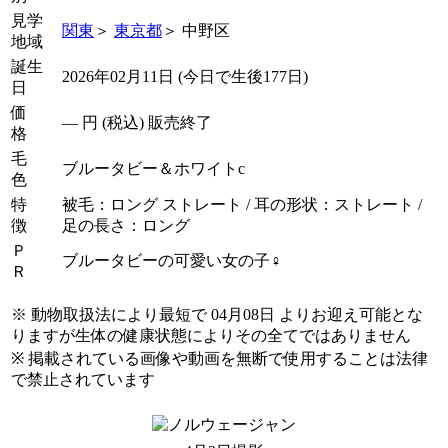
見学
関東
＞
東京都
＞ 中野区
地域
誕生
2026年02月11日 (今日で生後177日)
日
価
―
円 (税込) 販売終了
格
毛
ブルータビー＆ホワイトc
色
特
被毛：ロング ストレート / 耳の形状：ストレート /
徴
足の長さ：ロング
Ｐ
ブルータビーの可愛い女の子♀
Ｒ
※ 動物取扱法により最短で 04月08日 よりお迎え可能とな
りますが生体の健康状態によりその全てではありません
※ 掲載されている画像や動画を無断で使用することは法律
で禁止されています