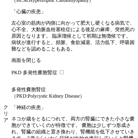
（HCM:Hypertrophic Cardiomyopathy）
「心臓の疾患」
左心室の筋肉が内側に向かって肥大し硬くなる病気で、
心不全、大動脈血栓塞栓症による後足の麻痺、突然死の
原因となります。 臨床徴候として初期は無徴候です。
病状が進行すると、頻脈、食欲減退、活力低下、呼吸困
難などを認めることもある。
画面を閉じる
PKD 多発性嚢胞腎症
多発性嚢胞腎症
（PKD:Polycystic Kidney Disease）
ク
「神経の疾患」
リ
ネコが歳をとるにつれて、両方の腎臓にできた小さな嚢
ア
胞ができていくのが特徴です。 嚢胞は少しずつ形成さ
れ、腎臓の組織と置き換わり、腎機能を低下させていき