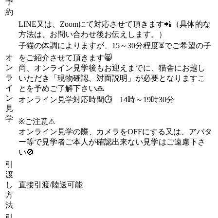
予
約
LINE又は、Zoomにて対応させて頂きます📲（具体的な
方法は、お問い合わせ後お伝えします。）
子猫の体調によりますが、15～30分程度⏳でご希望の子
オ
をご紹介させて頂きます😸
ン
尚、オンライン見学後もお迎えまでに、猫舎にお越し
ラ
いただき「現物確認、対面説明」が必要となりますこ
イ
とを予めご了解下さい🙏
ン
オンライン見学対応時間⏱ 14時～19時30分
見
学
※ご注意⚠
オンライン見学の際、カメラをOFFにする又は、アバタ
ー等で見学者ご本人が確認出来ない見学はご遠慮下さ
い🚫
引
渡
し
直接引渡/陸送可能
方
法
引