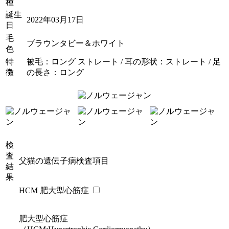
種
誕生
2022年03月17日
日
毛
ブラウンタビー＆ホワイト
色
特
被毛：ロング ストレート / 耳の形状：ストレート / 足
徴
の長さ：ロング
検
査
父猫の遺伝子病検査項目
結
果
HCM 肥大型心筋症
肥大型心筋症