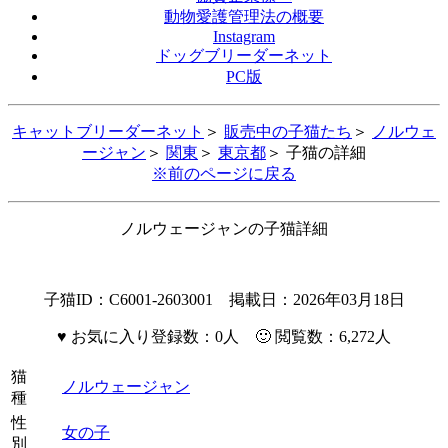
動物愛護管理法の概要
Instagram
ドッグブリーダーネット
PC版
キャットブリーダーネット
＞
販売中の子猫たち
＞
ノルウェ
ージャン
＞
関東
＞
東京都
＞ 子猫の詳細
※前のページに戻る
ノルウェージャンの子猫詳細
子猫ID：C6001-2603001 掲載日：2026年03月18日
♥
お気に入り登録数：0人 🙂 閲覧数：6,272人
猫
ノルウェージャン
種
性
女の子
別