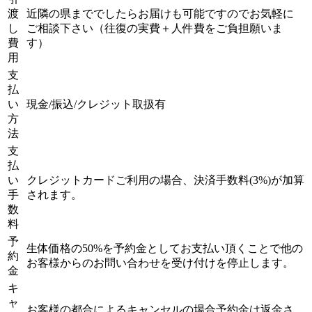
渡
近隣の県まででしたらお届けも可能ですのでお気軽に
し
ご相談下さい（往復の実費＋人件費をご負担願いま
費
す）
用
支
払
い
現金/振込/クレジット取扱有
方
法
支
払
い
クレジットカードご利用の場合、決済手数料(3%)が加算
手
されます。
数
料
予
生体価格の50%を予約金としてお支払い頂くことで他の
約
お客様からのお問い合わせを受け付けを停止します。
金
キ
ャ
お客様の都合によるキャンセルの場合予約金は返金さ