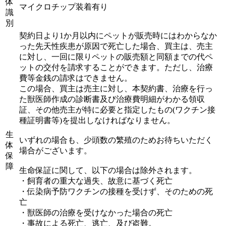
体
マイクロチップ装着有り
識
別
契約日より1か月以内にペットが販売時にはわからなか
った先天性疾患が原因で死亡した場合、買主は、売主
に対し、一回に限りペットの販売額と同額までの代ペ
ットの交付を請求することができます。ただし、治療
費等金銭の請求はできません。
この場合、買主は売主に対し、本契約書、治療を行っ
た獣医師作成の診断書及び治療費明細がわかる領収
証、その他売主が特に必要と指定したもの(ワクチン接
種証明書等)を提出しなければなりません。
生
いずれの場合も、少頭数の繁殖のためお待ちいただく
体
場合がございます。
保
障
生命保証に関して、以下の場合は除外されます。
・飼育者の重大な過失、故意に基づく死亡
・伝染病予防ワクチンの接種を受けず、そのための死
亡
・獣医師の治療を受けなかった場合の死亡
・事故による死亡、逃亡、及び盗難。