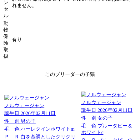
ン
れません。
セ
ル
動
物
保
有り
険
取
扱
このブリーダーの子猫
ノルウェージャン
ノルウェージャン
誕生日
2026年02月11日
誕生日
2026年02月11日
性 別
女の子
性 別
男の子
毛 色
ブルータビー＆
毛 色
ハーレクインホワイトm
ホワイトc
Ｐ Ｒ
白を基調としたクリクリ