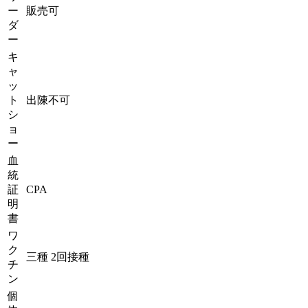
ー
販売可
ダ
ー
キ
ャ
ッ
ト
出陳不可
シ
ョ
ー
血
統
証
CPA
明
書
ワ
ク
三種 2回接種
チ
ン
個