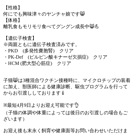
【性格】
何にでも興味津々のヤンチャ娘です😸
【体格】
離乳食もモリモリ食べてグングン成長中😸💪
【遺伝子検査】
※両親ともに遺伝子検査済みです。
・PKD (多発性嚢胞腎) クリア
・PK-Def (ピルピン酸キナーゼ欠損症) クリア
・HCM (肥大型心筋症) クリア
子猫😸は3種混合ワクチン接種時に、マイクロチップの装着
に加え、獣医師による健康診断、駆虫プログラムを行って
からお引渡ししております💉
※最短4月9日よりお迎え可能です👌
（子猫の体調や体重によっては後日のお引渡しの場合もご
ざいます）
お迎え後も末永く飼育や健康面等お問い合わせいただけま