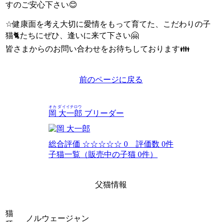
すのご安心下さい😊
☆健康面を考え大切に愛情をもって育てた、こだわりの子
猫🐈たちにぜひ、逢いに来て下さい🤗
皆さまからのお問い合わせをお待ちしております👪
前のページに戻る
オカ ダイイチロウ
岡 大一郎
ブリーダー
総合評価
☆☆☆☆☆
0 評価数 0件
子猫一覧（販売中の子猫 0件）
父猫情報
猫
ノルウェージャン