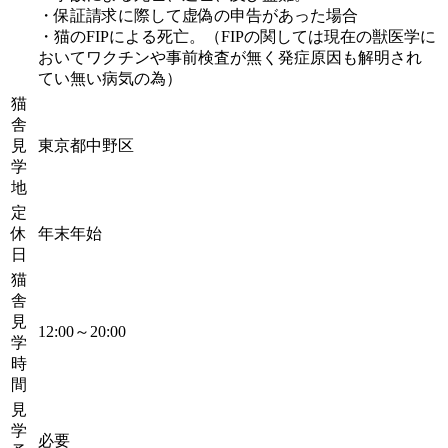
・保証請求に際して虚偽の申告があった場合
・猫のFIPによる死亡。（FIPの関しては現在の獣医学に
おいてワクチンや事前検査が無く発症原因も解明され
てい無い病気の為）
猫
舎
見
東京都中野区
学
地
定
休
年末年始
日
猫
舎
見
12:00～20:00
学
時
間
見
学
必要