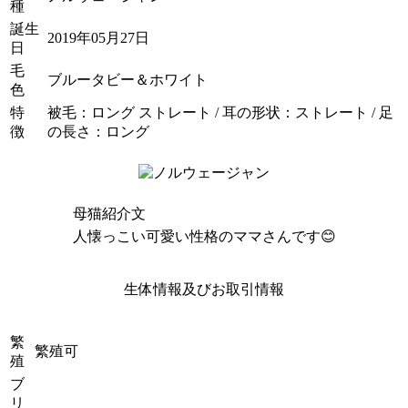
種
誕生
2019年05月27日
日
毛
ブルータビー＆ホワイト
色
特
被毛：ロング ストレート / 耳の形状：ストレート / 足
徴
の長さ：ロング
母猫紹介文
人懐っこい可愛い性格のママさんです😊
生体情報及びお取引情報
繁
繁殖可
殖
ブ
リ