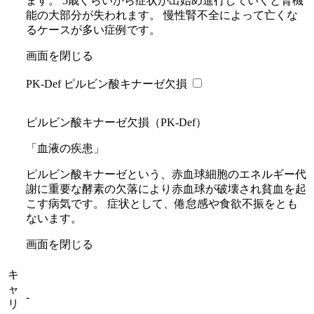
ます。 5歳ぐらいから症状が出始め進行していくと腎機
能の大部分が失われます。 慢性腎不全によって亡くな
るケースが多い症例です。
画面を閉じる
PK-Def ピルビン酸キナーゼ欠損
ピルビン酸キナーゼ欠損（PK-Def）
「血液の疾患」
ピルビン酸キナーゼという、赤血球細胞のエネルギー代
謝に重要な酵素の欠落により赤血球が破壊され貧血を起
こす病気です。 症状として、倦怠感や食欲不振をとも
ないます。
画面を閉じる
キ
ャ
-
リ