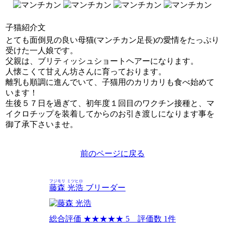
子猫紹介文
とても面倒見の良い母猫(マンチカン足長)の愛情をたっぷり
受けた一人娘です。
父親は、ブリティッシュショートヘアーになります。
人懐こくて甘えん坊さんに育っております。
離乳も順調に進んでいて、子猫用のカリカリも食べ始めて
います！
生後５７日を過ぎて、初年度１回目のワクチン接種と、マ
イクロチップを装着してからのお引き渡しになります事を
御了承下さいませ。
前のページに戻る
フジモリ ミツヒロ
藤森 光浩
ブリーダー
総合評価
★★★★★
5 評価数 1件