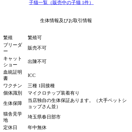
子猫一覧（販売中の子猫 1件）
生体情報及びお取引情報
繁殖
繁殖可
ブリーダ
販売不可
ー
キャット
出陳不可
ショー
血統証明
ICC
書
ワクチン
三種 1回接種
個体識別
マイクロチップ装着有り
当店独自の生体保証あります。（大手ペットシ
生体保障
ョップさん並）
猫舎見学
埼玉県春日部市
地
定休日
年中無休