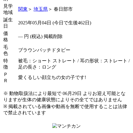
見学
関東
＞
埼玉県
＞ 春日部市
地域
誕生
2025年05月04日 (今日で生後462日)
日
価
―
円 (税込) 掲載削除
格
毛
ブラウンパッチドタビー
色
特
被毛：ショート ストレート / 耳の形状：ストレート /
徴
足の長さ：ロング
Ｐ
愛くるしい顔立ちの女の子です!
Ｒ
※ 動物取扱法により最短で 06月29日 よりお迎え可能とな
りますが生体の健康状態によりその全てではありません
※ 掲載されている画像や動画を無断で使用することは法律
で禁止されています