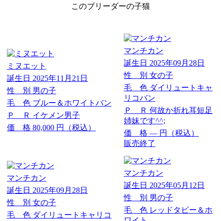
このブリーダーの子猫
マンチカン
誕生日
2025年09月28日
ミヌエット
性 別
女の子
誕生日
2025年11月21日
毛 色
ダイリュートキャ
性 別
男の子
リコバン
毛 色
ブルー＆ホワイトバン
Ｐ Ｒ
何故か折れ耳短足
Ｐ Ｒ
イケメン男子
姉妹です^^;
価 格
80,000
円（税込）
価 格
―
円（税込）
販売終了
マンチカン
マンチカン
誕生日
2025年05月12日
誕生日
2025年09月28日
性 別
男の子
性 別
女の子
毛 色
レッドタビー＆ホ
毛 色
ダイリュートキャリコ
ワイト