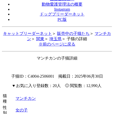
動物愛護管理法の概要
Instagram
ドッグブリーダーネット
PC版
キャットブリーダーネット
＞
販売中の子猫たち
＞
マンチカ
ン
＞
関東
＞
埼玉県
＞ 子猫の詳細
※前のページに戻る
マンチカンの子猫詳細
子猫ID：C4004-2506001 掲載日：2025年06月30日
♥
お気に入り登録数：20人 🙂 閲覧数：12,990人
猫
マンチカン
種
性
女の子
別