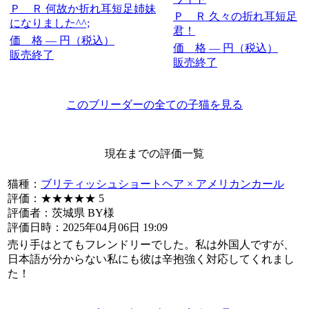
Ｐ Ｒ
何故か折れ耳短足姉妹
Ｐ Ｒ
久々の折れ耳短足
になりました^^;
君！
価 格
―
円（税込）
価 格
―
円（税込）
販売終了
販売終了
このブリーダーの全ての子猫を見る
現在までの評価一覧
猫種：
ブリティッシュショートヘア × アメリカンカール
評価：
★★★★★
5
評価者：茨城県 BY様
評価日時：2025年04月06日 19:09
売り手はとてもフレンドリーでした。私は外国人ですが、
日本語が分からない私にも彼は辛抱強く対応してくれまし
た！