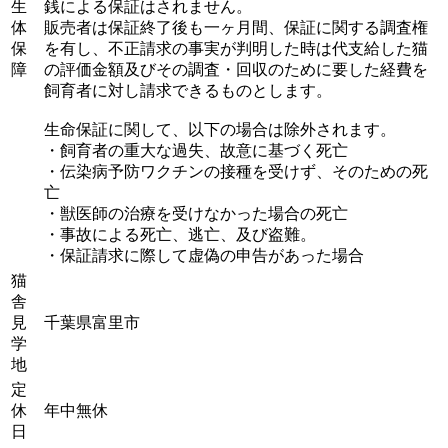
生
銭による保証はされません。
体
販売者は保証終了後も一ヶ月間、保証に関する調査権
保
を有し、不正請求の事実が判明した時は代支給した猫
障
の評価金額及びその調査・回収のために要した経費を
飼育者に対し請求できるものとします。
生命保証に関して、以下の場合は除外されます。
・飼育者の重大な過失、故意に基づく死亡
・伝染病予防ワクチンの接種を受けず、そのための死
亡
・獣医師の治療を受けなかった場合の死亡
・事故による死亡、逃亡、及び盗難。
・保証請求に際して虚偽の申告があった場合
猫
舎
見
千葉県富里市
学
地
定
休
年中無休
日