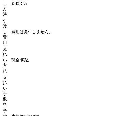
し
直接引渡
方
法
引
渡
し
費用は発生しません。
費
用
支
払
い
現金/振込
方
法
支
払
い
手
数
料
予