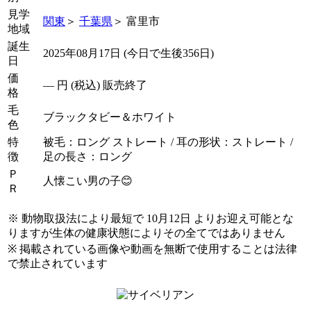
見学
関東
＞
千葉県
＞ 富里市
地域
誕生
2025年08月17日 (今日で生後356日)
日
価
―
円 (税込) 販売終了
格
毛
ブラックタビー＆ホワイト
色
特
被毛：ロング ストレート / 耳の形状：ストレート /
徴
足の長さ：ロング
Ｐ
人懐こい男の子😊
Ｒ
※ 動物取扱法により最短で 10月12日 よりお迎え可能とな
りますが生体の健康状態によりその全てではありません
※ 掲載されている画像や動画を無断で使用することは法律
で禁止されています