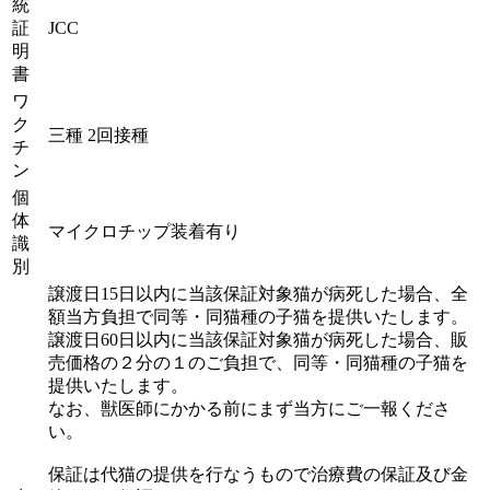
統
証
JCC
明
書
ワ
ク
三種 2回接種
チ
ン
個
体
マイクロチップ装着有り
識
別
譲渡日15日以内に当該保証対象猫が病死した場合、全
額当方負担で同等・同猫種の子猫を提供いたします。
譲渡日60日以内に当該保証対象猫が病死した場合、販
売価格の２分の１のご負担で、同等・同猫種の子猫を
提供いたします。
なお、獣医師にかかる前にまず当方にご一報くださ
い。
保証は代猫の提供を行なうもので治療費の保証及び金