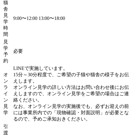
猫
舎
見
9:00〜12:00 13:00〜18:00
学
時
間
見
学
必要
予
約
LINEで実施しています。
オ
15分～30分程度で、ご希望の子猫や猫舎の様子をお伝
ン
えします。
ラ
オンライン見学の詳しい方法はお問い合わせ後にお伝
イ
えしますので、オンライン見学をご希望の場合はご連
ン
絡ください。
見
なお、オンライン見学の実施後でも、必ずお迎えの前
学
には事業所内での「現物確認・対面説明」が必要とな
るので、予めご承知おきください。
引
渡