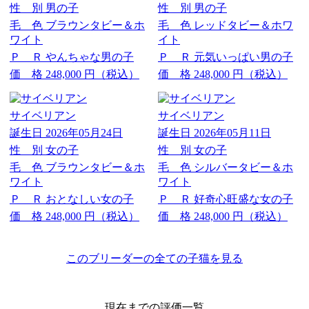
性 別
男の子
性 別
男の子
毛 色
ブラウンタビー＆ホ
毛 色
レッドタビー＆ホワ
ワイト
イト
Ｐ Ｒ
やんちゃな男の子
Ｐ Ｒ
元気いっぱい男の子
価 格
248,000
円（税込）
価 格
248,000
円（税込）
サイベリアン
サイベリアン
誕生日
2026年05月24日
誕生日
2026年05月11日
性 別
女の子
性 別
女の子
毛 色
ブラウンタビー＆ホ
毛 色
シルバータビー＆ホ
ワイト
ワイト
Ｐ Ｒ
おとなしい女の子
Ｐ Ｒ
好奇心旺盛な女の子
価 格
248,000
円（税込）
価 格
248,000
円（税込）
このブリーダーの全ての子猫を見る
現在までの評価一覧