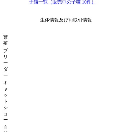
子猫一覧（販売中の子猫 10件）
生体情報及びお取引情報
繁
殖
ブ
リ
ー
ダ
ー
キ
ャ
ッ
ト
シ
ョ
ー
血