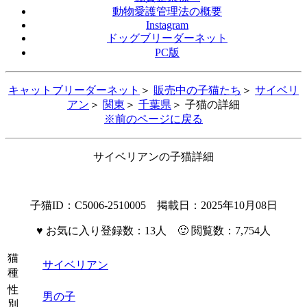
動物愛護管理法の概要
Instagram
ドッグブリーダーネット
PC版
キャットブリーダーネット
＞
販売中の子猫たち
＞
サイベリ
アン
＞
関東
＞
千葉県
＞ 子猫の詳細
※前のページに戻る
サイベリアンの子猫詳細
子猫ID：C5006-2510005 掲載日：2025年10月08日
♥
お気に入り登録数：13人 🙂 閲覧数：7,754人
猫
サイベリアン
種
性
男の子
別