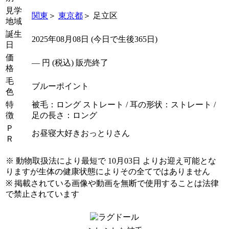
見学
関東
＞
東京都
＞ 足立区
地域
誕生
2025年08月08日 (今日で生後365日)
日
価
―
円 (税込) 販売終了
格
毛
ブルーポイント
色
特
被毛：ロング ストレート / 耳の形状：ストレート /
徴
足の長さ：ロング
Ｐ
お昼寝大好きおっとりさん
Ｒ
※ 動物取扱法により最短で 10月03日 よりお迎え可能とな
りますが生体の健康状態によりその全てではありません
※ 掲載されている画像や動画を無断で使用することは法律
で禁止されています