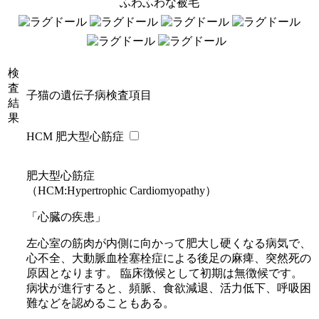
ふわふわな被毛
検
査
子猫の遺伝子病検査項目
結
果
HCM 肥大型心筋症
肥大型心筋症
（HCM:Hypertrophic Cardiomyopathy）
「心臓の疾患」
左心室の筋肉が内側に向かって肥大し硬くなる病気で、
心不全、大動脈血栓塞栓症による後足の麻痺、突然死の
原因となります。 臨床徴候として初期は無徴候です。
病状が進行すると、頻脈、食欲減退、活力低下、呼吸困
難などを認めることもある。