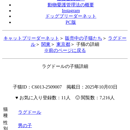
動物愛護管理法の概要
Instagram
ドッグブリーダーネット
PC版
キャットブリーダーネット
＞
販売中の子猫たち
＞
ラグドー
ル
＞
関東
＞
東京都
＞ 子猫の詳細
※前のページに戻る
ラグドールの子猫詳細
子猫ID：C6013-2509007 掲載日：2025年10月03日
♥
お気に入り登録数：11人 🙂 閲覧数：7,216人
猫
ラグドール
種
性
男の子
別