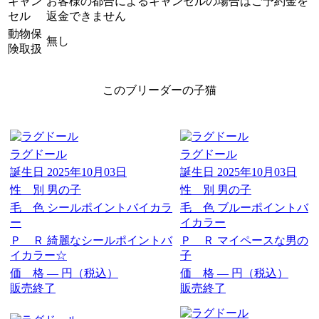
キャン
お客様の都合によるキャンセルの場合はご予約金を
セル
返金できません
動物保
無し
険取扱
このブリーダーの子猫
ラグドール
ラグドール
誕生日
2025年10月03日
誕生日
2025年10月03日
性 別
男の子
性 別
男の子
毛 色
シールポイントバイカラ
毛 色
ブルーポイントバ
ー
イカラー
Ｐ Ｒ
綺麗なシールポイントバ
Ｐ Ｒ
マイペースな男の
イカラー☆
子
価 格
―
円（税込）
価 格
―
円（税込）
販売終了
販売終了