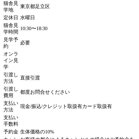
猫舎見
東京都足立区
学地
定休日
水曜日
猫舎見
10:30〜18:30
学時間
見学予
必要
約
オンラ
イン見
学
引渡し
直接引渡
方法
引渡し
都度お問合せください
費用
支払い
現金/振込/クレジット取扱有カード取扱有
方法
支払い
手数料
予約金
生体価格の10%