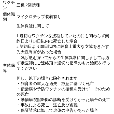
ワクチ
三種 2回接種
ン
個体識
マイクロチップ装着有り
別
生体保証に関して
1.適切なワクチンを接種していたのにも関わらず契
約日より14日以内に死亡した場合
2.契約日より30日以内に飼育上重大な支障をきたす
先天性障害があった場合
※お迎え頂いてからの生体異常に関しましては必
ず獣医師にご連絡頂き適切な指導のもと治療を行っ
生体保
てください
障
但し、以下の場合は除外されます
・飼育者の重大な過失 故意に基づく死亡
・伝染病や予防ワクチンの接種を受けず そのため
の死亡
・動物病院獣医師の診断を受けなかった場合の死亡
・事故による死亡 逃亡及び盗難
・保証請求に際して虚偽の申告があった場合