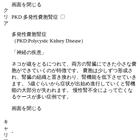
画面を閉じる
ク
リ
PKD 多発性嚢胞腎症
ア
多発性嚢胞腎症
（PKD:Polycystic Kidney Disease）
「神経の疾患」
ネコが歳をとるにつれて、両方の腎臓にできた小さな嚢
胞ができていくのが特徴です。 嚢胞は少しずつ形成さ
れ、腎臓の組織と置き換わり、腎機能を低下させていき
ます。 5歳ぐらいから症状が出始め進行していくと腎機
能の大部分が失われます。 慢性腎不全によって亡くな
るケースが多い症例です。
画面を閉じる
キ
ャ
-
リ