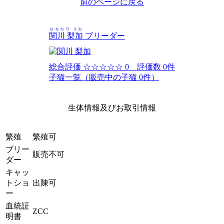
前のページに戻る
セキカワ リカ
関川 梨加
ブリーダー
総合評価
☆☆☆☆☆
0 評価数 0件
子猫一覧（販売中の子猫 0件）
生体情報及びお取引情報
繁殖
繁殖可
ブリー
販売不可
ダー
キャッ
トショ
出陳可
ー
血統証
ZCC
明書