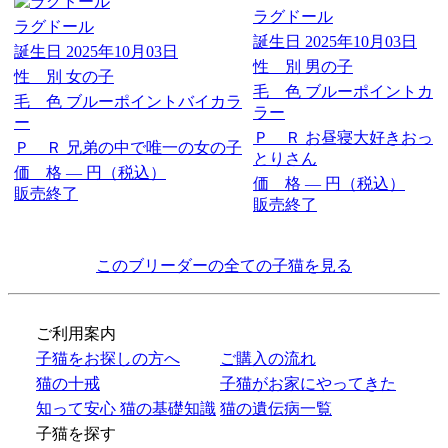
ラグドール
ラグドール
誕生日
2025年10月03日
誕生日
2025年10月03日
性 別
男の子
性 別
女の子
毛 色
ブルーポイントカ
毛 色
ブルーポイントバイカラ
ラー
ー
Ｐ Ｒ
お昼寝大好きおっ
Ｐ Ｒ
兄弟の中で唯一の女の子
とりさん
価 格
―
円（税込）
価 格
―
円（税込）
販売終了
販売終了
このブリーダーの全ての子猫を見る
ご利用案内
子猫をお探しの方へ
ご購入の流れ
猫の十戒
子猫がお家にやってきた
知って安心 猫の基礎知識
猫の遺伝病一覧
子猫を探す