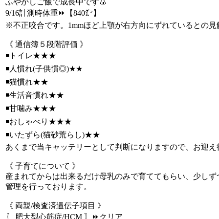
ふやかしご飯で成長中です🍙
9/16計測時体重⏩【840㌘】
※不正咬合です。1mmほど上顎が右方向にずれているとの見
《 通信簿５段階評価 》
◾トイレ★★★
◾人慣れ(子供慣◎)★★
◾猫慣れ★★
◾生活音慣れ★★
◾甘噛み★★★
◾おしゃべり★★★
◾いたずら(猫砂荒らし)★★
あくまで当キャッテリーとして判断になりますので、お迎え
《 子育てについて 》
産まれてからは出来るだけ母乳のみで育ててもらい、少しず
管理を行っております。
《 両親/検査済遺伝子項目 》
〖 肥大型心筋症/HCM 〗⏩️クリア