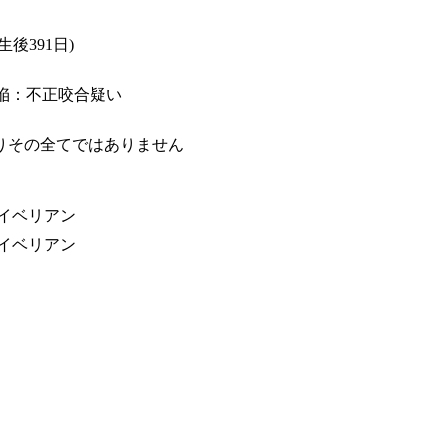
生後391日)
欠陥：不正咬合疑い
よりその全てではありません