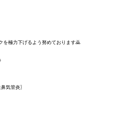
クを極力下げるよう努めております🙇
》
性鼻気管炎〗