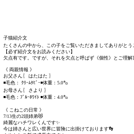
子猫紹介文
たくさんの中から、この子をご覧いただきましてありがとう
【必ず紹介文をお読みください】
欠点有です。ですが、それを欠点と呼ばず《個性》とご理解頂
《 両親情報 》
お父さん〖 はたはた 〗
◾毛色： ｸﾘｰﾑﾀﾋﾞｰ◾体重：5.0㌔
お母さん〖 さより 〗
◾毛色：ﾌﾞﾙｰﾎﾜｲﾄ ◾体重：4.0㌔
《 こねこの日常 》
7/13生の2頭姉弟😻
綺麗なハチワレくんです✨
今は姉さんと広い世界に冒険に出掛けております👣