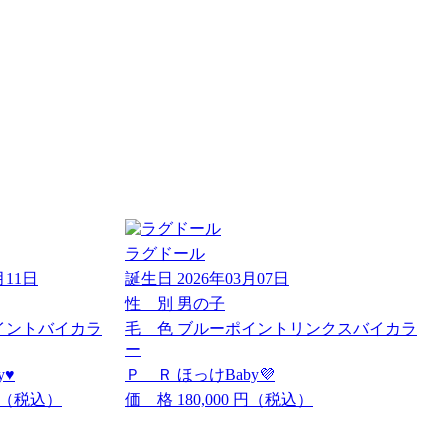
ラグドール
月11日
誕生日
2026年03月07日
性 別
男の子
イントバイカラ
毛 色
ブルーポイントリンクスバイカラ
ー
♥️
Ｐ Ｒ
ほっけBaby💜
（税込）
価 格
180,000
円（税込）