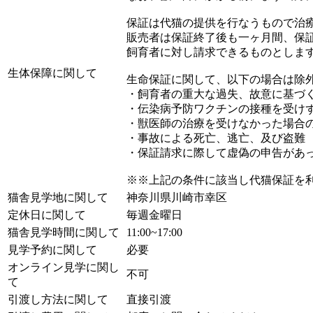
保証は代猫の提供を行なうもので治
販売者は保証終了後も一ヶ月間、保
飼育者に対し請求できるものとしま
生体保障に関して
生命保証に関して、以下の場合は除
・飼育者の重大な過失、故意に基づ
・伝染病予防ワクチンの接種を受け
・獣医師の治療を受けなかった場合
・事故による死亡、逃亡、及び盗難
・保証請求に際して虚偽の申告があ
※※上記の条件に該当し代猫保証を
猫舎見学地に関して
神奈川県川崎市幸区
定休日に関して
毎週金曜日
猫舎見学時間に関して
11:00~17:00
見学予約に関して
必要
オンライン見学に関し
不可
て
引渡し方法に関して
直接引渡