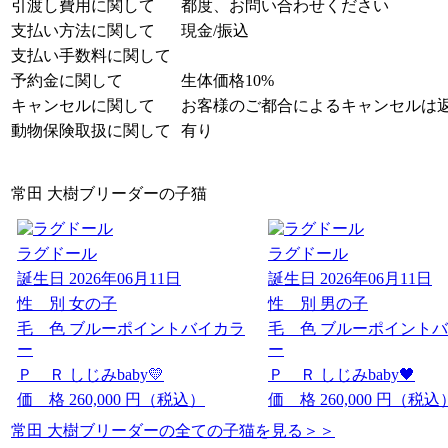
引渡し費用に関して
都度、お問い合わせください
支払い方法に関して
現金/振込
支払い手数料に関して
予約金に関して
生体価格10%
キャンセルに関して
お客様のご都合によるキャンセルは
動物保険取扱に関して
有り
常田 大樹ブリーダーの子猫
ラグドール
ラグドール
誕生日
2026年06月11日
誕生日
2026年06月11日
性 別
女の子
性 別
男の子
毛 色
ブルーポイントバイカラ
毛 色
ブルーポイントバ
ー
ー
Ｐ Ｒ
しじみbaby💛
Ｐ Ｒ
しじみbaby🖤
価 格
260,000
円（税込）
価 格
260,000
円（税込
常田 大樹ブリーダーの全ての子猫を見る＞＞