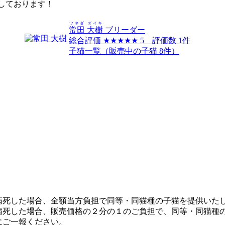
しております！
ツネダ ダイキ
常田 大樹
ブリーダー
総合評価
★★★★★
5 評価数 1件
子猫一覧（販売中の子猫 8件）
病死した場合、全額当方負担で同等・同猫種の子猫を提供いた
が病死した場合、販売価格の２分の１のご負担で、同等・同猫種
にご一報ください。