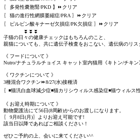
〖 多発性嚢胞腎/PKD 】⏩️クリア
〖 猫の進行性網膜萎縮症/PRA 〗⏩️クリア
〖 ピルビン酸キナーゼ欠損症/PK欠損症 〗⏩️クリア
⏬⏬⏬
子猫の日々の健康チェックはもちろんのこと、
親猫についても、共に遺伝子検査をおこない、遺伝病のリス
《 フードについて 》
Nutro/ナチュラルチョイス キャット室内猫用《キトン/チキン
《 ワクチンについて 》
3種混合ワクチン⏩8/27(水)接種済
〖◾猫汎白血球減少症◾猫カリシウィルス感染症◾猫ウィルス
《 お迎え時期について 》
動物愛護法にて56日(8周齢)からのお渡しになります。
〖 9月8日(月)〗よりお迎え可能です!
該当日以降であればご相談ください！
ぜひご予約の上、会いに来てください^^