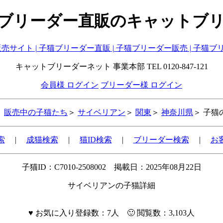
ブリーダー直販のキャットブ
キャットブリーダーネット 事業本部 TEL 0120-847-121
会員様 ログイン
ブリーダー様 ログイン
＞
販売中の子猫たち
＞
サイベリアン
＞
関東
＞
神奈川県
＞ 子
索
|
成猫検索
|
猫ID検索
|
ブリーダー検索
|
お
子猫ID：C7010-2508002 掲載日：2025年08月22日
サイベリアンの子猫詳細
♥
お気に入り登録数：7人 🙂 閲覧数：3,103人