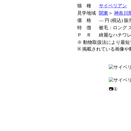
猫 種
サイベリアン
見学地域
関東
＞
神奈川
価 格
―
円 (税込) 
特 徴
被毛：ロング ス
Ｐ Ｒ
綺麗なハチワレ
※ 動物取扱法により最短
※ 掲載されている画像
📷①