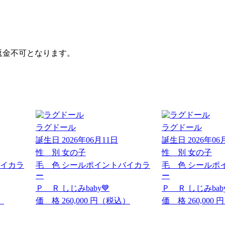
返金不可となります。
ラグドール
ラグドール
誕生日
2026年06月11日
誕生日
2026年06
性 別
女の子
性 別
女の子
イカラ
毛 色
シールポイントバイカラ
毛 色
シールポ
ー
ー
Ｐ Ｒ
しじみbaby💙
Ｐ Ｒ
しじみbaby
）
価 格
260,000
円（税込）
価 格
260,000
円