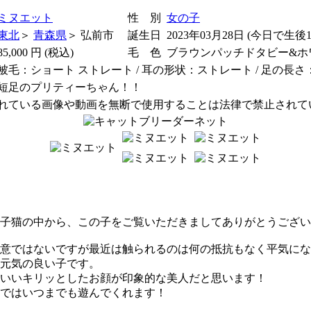
ミヌエット
性 別
女の子
東北
＞
青森県
＞ 弘前市
誕生日
2023年03月28日 (今日で生後1
85,000
円 (税込)
毛 色
ブラウンパッチドタビー&ホ
被毛：ショート ストレート / 耳の形状：ストレート / 足の長
短足のプリティーちゃん！！
されている画像や動画を無断で使用することは法律で禁止されて
子猫の中から、この子をご覧いただきましてありがとうござい
意ではないですが最近は触られるのは何の抵抗もなく平気にな
元気の良い子です。
いいキリッとしたお顔が印象的な美人だと思います！
ではいつまでも遊んでくれます！