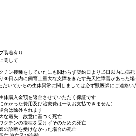
プ装着有り
に関して
クチン接種をしていたにも関わらず契約日より15日以内に病死
り30日以内に飼育上重大な支障をきたす先天性障害があった場
ただいてからの生体異常に関しましては必ず獣医師にご連絡い
生体購入金額を返金させていただく保証です
にかかった費用及び治療費は一切お支払できません）
場合は除外されます
大な過失 故意に基づく死亡
ワクチンの接種を受けずそのための死亡
師の診断を受けなかった場合の死亡
死亡 逃亡及び盗難