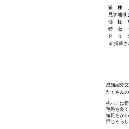
猫 種
見学地域
価 格
特 徴
Ｐ Ｒ
※ 掲載
成猫紹介文
たくさんの
抱っこは得
毛艶も良く
短足もかわ
猫じゃらし