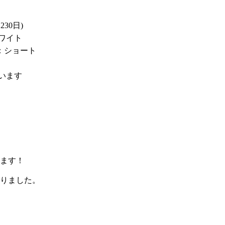
230日)
ワイト
さ：ショート
います
ます！
りました。