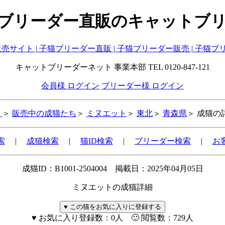
ブリーダー直販のキャットブ
キャットブリーダーネット 事業本部 TEL 0120-847-121
会員様 ログイン
ブリーダー様 ログイン
ト
＞
販売中の成猫たち
＞
ミヌエット
＞
東北
＞
青森県
＞ 成猫
索
|
成猫検索
|
猫ID検索
|
ブリーダー検索
|
お
成猫ID：B1001-2504004 掲載日：2025年04月05日
ミヌエットの成猫詳細
♥
お気に入り登録数：0人 🙂 閲覧数：729人