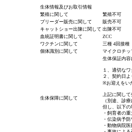
生体情報及びお取引情報
繁殖に関して
繁殖不可
ブリーダー販売に関して
販売不可
キャットショー出陳に関して
出陳不可
血統証明書に関して
ZCC
ワクチンに関して
三種 4回接種
個体識別に関して
マイクロチッ
生体保証内容
１、適切なワ
２、契約日よ
※お迎えをい
上記に関して
生体保障に関して
（別途、診療
但し、以下の
・飼育者の重
・伝染病予防
・動物病院医
・事故による