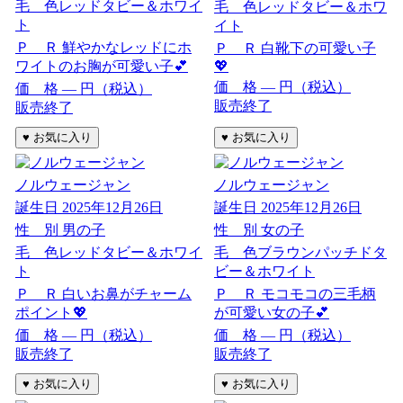
毛 色
レッドタビー＆ホワイ
毛 色
レッドタビー＆ホワ
ト
イト
Ｐ Ｒ
鮮やかなレッドにホ
Ｐ Ｒ
白靴下の可愛い子
ワイトのお胸が可愛い子💕
💖
価 格
―
円（税込）
価 格
―
円（税込）
販売終了
販売終了
ノルウェージャン
ノルウェージャン
誕生日
2025年12月26日
誕生日
2025年12月26日
性 別
男の子
性 別
女の子
毛 色
レッドタビー＆ホワイ
毛 色
ブラウンパッチドタ
ト
ビー＆ホワイト
Ｐ Ｒ
白いお鼻がチャーム
Ｐ Ｒ
モコモコの三毛柄
ポイント💖
が可愛い女の子💕
価 格
―
円（税込）
価 格
―
円（税込）
販売終了
販売終了