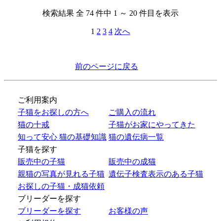
検索結果 全 74 件中 1 ～ 20 件目を表示
1
2
3
4
次へ
前のページに戻る
ご利用案内
子猫をお探しの方へ
ご購入の流れ
猫の十戒
子猫がお家にやってきた
知って安心 猫の基礎知識
猫の遺伝病一覧
子猫を探す
販売中の子猫
販売中の成猫
親猫の写真が見れる子猫
遺伝子検査表示のある子猫
お探しの子猫・成猫依頼
ブリーダーを探す
ブリーダーを探す
お客様の声