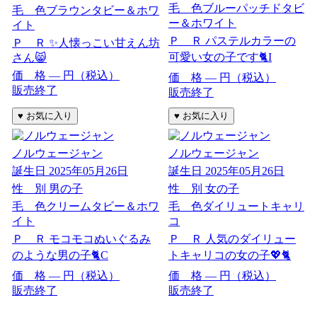
毛 色
ブルーパッチドタビ
毛 色
ブラウンタビー＆ホワ
ー＆ホワイト
イト
Ｐ Ｒ
パステルカラーの
Ｐ Ｒ
✨人懐っこい甘えん坊
可愛い女の子です🐈I
さん😸
価 格
―
円（税込）
価 格
―
円（税込）
販売終了
販売終了
ノルウェージャン
ノルウェージャン
誕生日
2025年05月26日
誕生日
2025年05月26日
性 別
男の子
性 別
女の子
毛 色
クリームタビー＆ホワ
毛 色
ダイリュートキャリ
イト
コ
Ｐ Ｒ
モコモコぬいぐるみ
Ｐ Ｒ
人気のダイリュー
のような男の子🐈C
トキャリコの女の子💖🐈
価 格
―
円（税込）
価 格
―
円（税込）
販売終了
販売終了