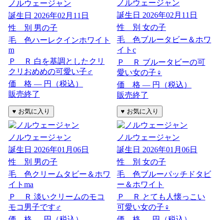
ノルウェージャン
ノルウェージャン
誕生日
2026年02月11日
誕生日
2026年02月11日
性 別
女の子
性 別
男の子
毛 色
ブルータビー＆ホワ
毛 色
ハーレクインホワイト
m
イトc
Ｐ Ｒ
白を基調としたクリ
Ｐ Ｒ
ブルータビーの可
クリおめめの可愛い子♂
愛い女の子♀
価 格
―
円（税込）
価 格
―
円（税込）
販売終了
販売終了
ノルウェージャン
ノルウェージャン
誕生日
2026年01月06日
誕生日
2026年01月06日
性 別
男の子
性 別
女の子
毛 色
クリームタビー＆ホワ
毛 色
ブルーパッチドタビ
イトma
ー＆ホワイト
Ｐ Ｒ
淡いクリームのモコ
Ｐ Ｒ
とても人懐っこい
モコ男子です♂
可愛い女の子♀
価 格
―
円（税込）
価 格
―
円（税込）