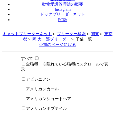
動物愛護管理法の概要
Instagram
ドッグブリーダーネット
PC版
キャットブリーダーネット
＞
ブリーダー検索
＞
関東
＞
東京
都
＞
岡 大一郎ブリーダー
＞ 子猫一覧
※前のページに戻る
すべて
全猫種 ※隠れている猫種はスクロールで表
示
アビシニアン
アメリカンカール
アメリカンショートヘア
アメリカンボブテイル