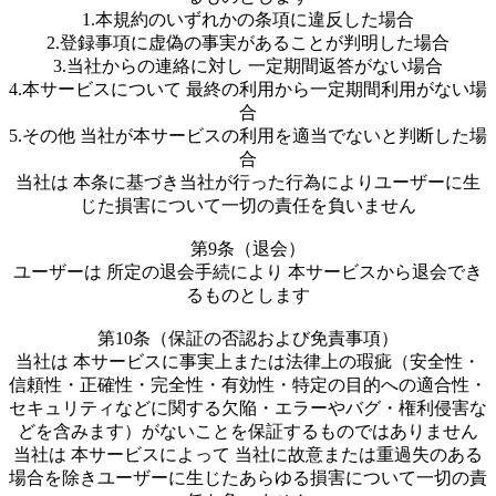
1.本規約のいずれかの条項に違反した場合
2.登録事項に虚偽の事実があることが判明した場合
3.当社からの連絡に対し 一定期間返答がない場合
4.本サービスについて 最終の利用から一定期間利用がない場
合
5.その他 当社が本サービスの利用を適当でないと判断した場
合
当社は 本条に基づき当社が行った行為によりユーザーに生
じた損害について一切の責任を負いません
第9条（退会）
ユーザーは 所定の退会手続により 本サービスから退会でき
るものとします
第10条（保証の否認および免責事項）
当社は 本サービスに事実上または法律上の瑕疵（安全性・
信頼性・正確性・完全性・有効性・特定の目的への適合性・
セキュリティなどに関する欠陥・エラーやバグ・権利侵害な
どを含みます）がないことを保証するものではありません
当社は 本サービスによって 当社に故意または重過失のある
場合を除きユーザーに生じたあらゆる損害について一切の責