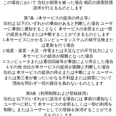
この場合において 当社が損害を被った場合 相応の損害賠償
請求が行えるものとします
第7条（本サービスの提供の停止等）
当社は 以下のいずれかの事由があると判断した場合 ユーザ
ーに事前に通知することなく 本サービスの全部または一部
の提供を停止または中断することができるものとします
1.本サービスにかかるコンピュータシステムの保守点検また
は更新を行う場合
2.地震・落雷・火災・停電または天災などの不可抗力により
本サービスの提供が困難となった場合
3.コンピュータまたは通信回線等が事故により停止した場合
4.その他 当社が本サービスの提供が困難と判断した場合
当社は 本サービスの提供の停止または中断により ユーザー
または第三者が被ったいかなる不利益または損害について
理由を問わず一切の責任を負わないものとします
第8条（利用制限および登録抹消）
当社は 以下のいずれかに該当する場合には 事前の通知なく
ユーザーに対して 本サービスの全部もしくは一部の利用を
制限し またはユーザーとしての登録を抹消することができ
るものとします