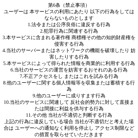
第6条（禁止事項）
ユーザーは 本サービスの利用にあたり 以下の行為をしては
ならないものとします
1.法令または公序良俗に違反する行為
2.犯罪行為に関連する行為
3.本サービスに含まれる著作権 商標権その他の知的財産権を
侵害する行為
4.当社のサーバーまたはネットワークの機能を破壊したり 妨
害したりする行為
5.本サービスによって得られた情報を商業的に利用する行為
6.当社のサービスの運営を妨害するおそれのある行為
7.不正アクセスをし またはこれを試みる行為
8.他のユーザーに関する個人情報等を収集または蓄積する行
為
9.他のユーザーに成りすます行為
10.当社のサービスに関連して 反社会的勢力に対して直接ま
たは間接に利益を供与する行為
11.その他 当社が不適切と判断する行為
上記の行為に違反している場合 当社が不適切だと考えた場
合は ユーザーへの通知なく利用を停止し アクセス制限など
の措置を取らせていただきます