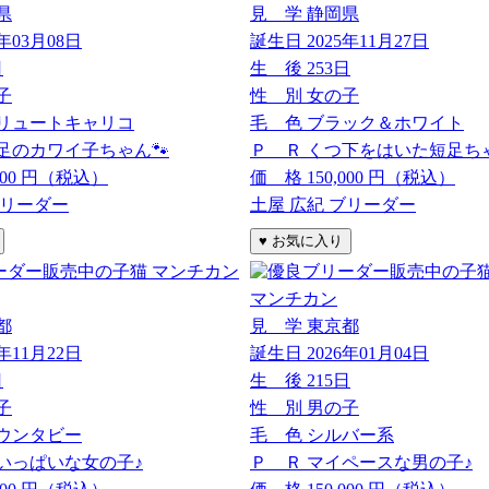
県
見 学
静岡県
6年03月08日
誕生日
2025年11月27日
日
生 後
253日
子
性 別
女の子
リュートキャリコ
毛 色
ブラック＆ホワイト
足のカワイ子ちゃん🐾
Ｐ Ｒ
くつ下をはいた短足ち
000
円（税込）
価 格
150,000
円（税込）
ブリーダー
土屋 広紀 ブリーダー
マンチカン
都
見 学
東京都
5年11月22日
誕生日
2026年01月04日
日
生 後
215日
子
性 別
男の子
ウンタビー
毛 色
シルバー系
いっぱいな女の子♪
Ｐ Ｒ
マイペースな男の子♪