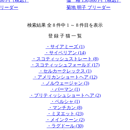
000
円（税込）
価 格
150,000
円（税込）
ブリーダー
菊地 明子 ブリーダー
検索結果 全 8 件中 1 ～ 8 件目を表示
登 録 子 猫 一 覧
・サイアミーズ (1)
・サイベリアン (14)
・スコティッシュストレート (8)
・スコティッシュフォールド (17)
・セルカークレックス (1)
・アメリカンショートヘア (12)
・ノルウェージャン (3)
・バーマン (1)
・ブリティッシュショートヘア (2)
・ペルシャ (1)
・マンチカン (8)
・ミヌエット (23)
・メインクーン (2)
・ラグドール (30)