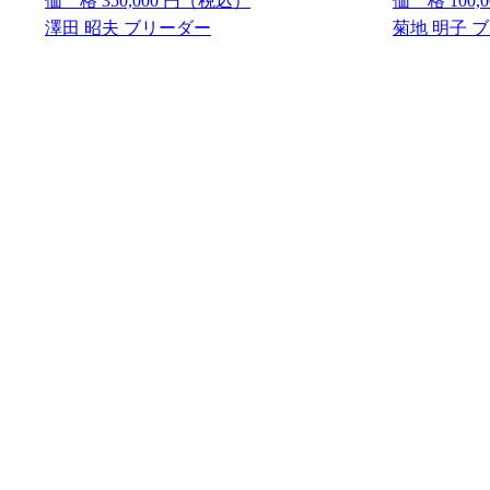
価 格
350,000
円（税込）
価 格
100,
澤田 昭夫 ブリーダー
菊地 明子 