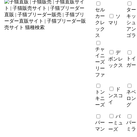
セル
ター
カー
キッ
ソ
クレ
シュ
マリ
ック
アン
ス
ゴラ
チャ
デ
イニ
トイ
ボンレ
ーズ
ガー
ックス
リー
ファ
ド
トン
ネベ
ンスコ
キニ
ロン
イ
ーズ
グ
バ
バー
バー
ーミュ
マン
ミラ
ーズ