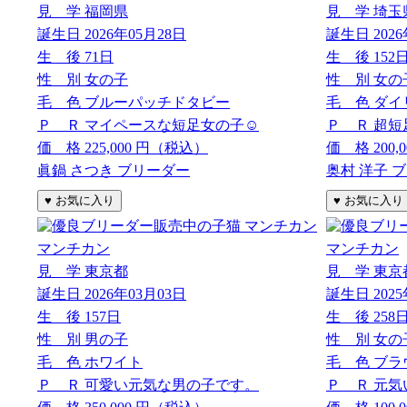
見 学
福岡県
見 学
埼玉
誕生日
2026年05月28日
誕生日
202
生 後
71日
生 後
152
性 別
女の子
性 別
女の
毛 色
ブルーパッチドタビー
毛 色
ダイ
Ｐ Ｒ
マイペースな短足女の子☺️
Ｐ Ｒ
超短
価 格
225,000
円（税込）
価 格
200,
眞鍋 さつき ブリーダー
奥村 洋子 
マンチカン
マンチカン
見 学
東京都
見 学
東京
誕生日
2026年03月03日
誕生日
202
生 後
157日
生 後
258
性 別
男の子
性 別
女の
毛 色
ホワイト
毛 色
ブラ
Ｐ Ｒ
可愛い元気な男の子です。
Ｐ Ｒ
元気