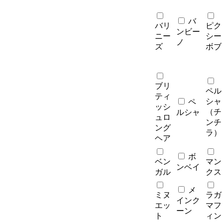
バ
バリ
ピク
ンビー
ニー
シー
ノ
ズ
ボブ
ブリ
ペル
ティ
シャ
ペ
ッシ
（チ
ルシャ
ュロ
ンチ
ング
ラ）
ヘア
ボ
ベン
マン
ンベイ
ガル
クス
メ
ミヌ
ラガ
インク
エッ
マフ
ーン
ト
ィン