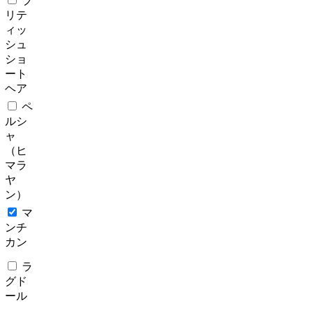
ブ
リテ
ィッ
シュ
ショ
ート
ヘア
ペ
ルシ
ャ
（ヒ
マラ
ヤ
ン）
マ
ンチ
カン
ラ
グド
ール