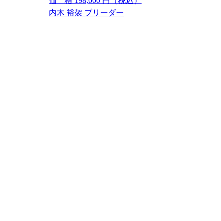
価 格
198,000
円（税込）
内木 裕袈 ブリーダー