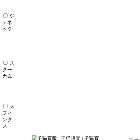
ジ
ェネ
ッタ
ス
クー
カム
ス
フィ
ンク
ス