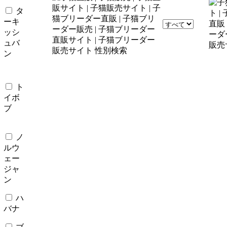
タ
ーキ
ッシ
ュバ
ン
ト
イボ
ブ
ノ
ルウ
ェー
ジャ
ン
ハ
バナ