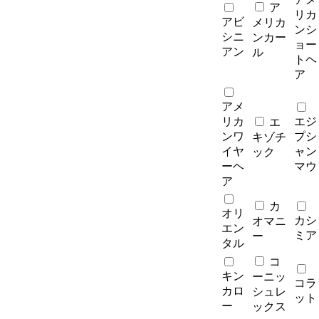
ア
リカ
アビ
メリカ
ンシ
シニ
ンカー
ョー
アン
ル
トヘ
ア
アメ
リカ
エジ
エ
ンワ
プシ
キゾチ
イヤ
ャン
ック
ーヘ
マウ
ア
カ
オリ
カシ
オマニ
エン
ミア
ー
タル
コ
キン
ーニッ
コラ
カロ
シュレ
ット
ー
ックス