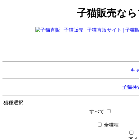
子猫販売なら
キ
子猫検
猫種選択
すべて
全猫種
アメ