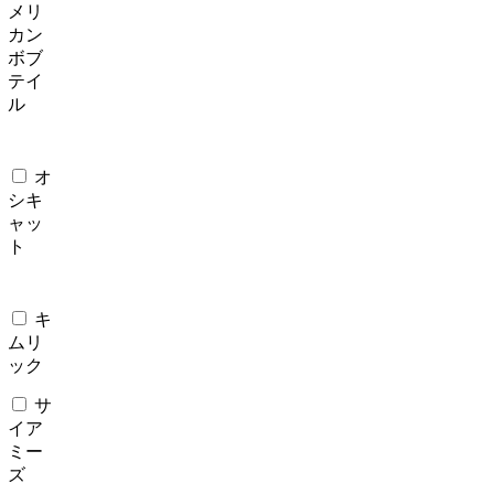
メリ
カン
ボブ
テイ
ル
オ
シキ
ャッ
ト
キ
ムリ
ック
サ
イア
ミー
ズ