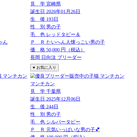
見 学
宮崎県
誕生日
2026年01月26日
生 後
193日
性 別
男の子
毛 色
レッドタビー＆
ゃん
Ｐ Ｒ
たいへん人懐っこい男の子
価 格
50,000
円（税込）
長岡 日向汰 ブリーダー
マンチカン
見 学
千葉県
誕生日
2025年12月06日
生 後
244日
性 別
男の子
毛 色
シルバータビー
Ｐ Ｒ
元気いっぱいな男の子💕