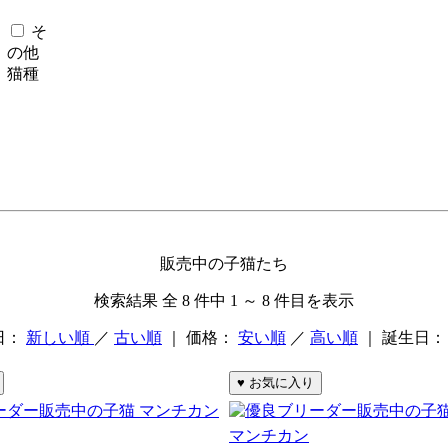
そ
の他
猫種
販売中の子猫たち
検索結果 全 8 件中 1 ～ 8 件目を表示
日：
新しい順
／
古い順
｜ 価格：
安い順
／
高い順
｜ 誕生日
マンチカン